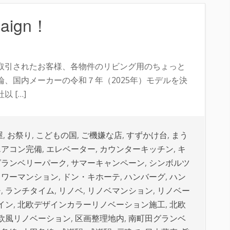
paign！
取引されたお客様、各物件のリビング用のちょっと
、国内メーカーの令和７年（2025年）モデルを決
 […]
屋
,
お祭り
,
こどもの国
,
ご機嫌な店
,
すずかけ台
,
まう
エアコン完備
,
エレベーター
,
カウンターキッチン
,
キ
グランベリーパーク
,
サマーキャンペーン
,
シンボルツ
タワーマンション
,
ドン・キホーテ
,
ハンバーグ
,
ハン
チ
,
ランチタイム
,
リノベ
,
リノベマンション
,
リノベー
イン
,
北欧デザインカラーリノベーション施工
,
北欧
欧風リノベーション
,
区画整理地内
,
南町田グランベ