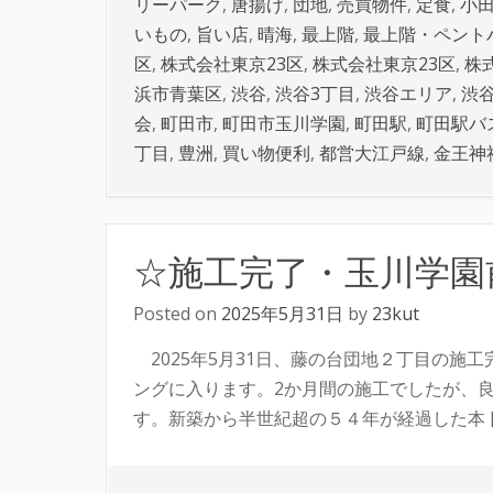
リーパーク
,
唐揚げ
,
団地
,
売買物件
,
定食
,
小
いもの
,
旨い店
,
晴海
,
最上階
,
最上階・ペント
区
,
株式会社東京23区
,
株式会社東京23区
,
株
浜市青葉区
,
渋谷
,
渋谷3丁目
,
渋谷エリア
,
渋
会
,
町田市
,
町田市玉川学園
,
町田駅
,
町田駅バ
丁目
,
豊洲
,
買い物便利
,
都営大江戸線
,
金王神
☆施工完了・玉川学園
Posted on
2025年5月31日
by
23kut
2025年5月31日、藤の台団地２丁目の施
ングに入ります。2か月間の施工でしたが、
す。新築から半世紀超の５４年が経過した本 [