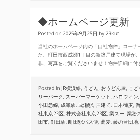
◆ホームページ更新
Posted on
2025年9月25日
by
23kut
当社のホームページ内の「自社物件」コーナ
た、町田市西成瀬1丁目の新築戸建て現場が
非、写真をご覧くださいませ！物件詳細に付きま
Posted in
JR横浜線
,
うどん
,
おうどん屋
,
こど
リーパーク
,
スーパーマーケット
,
ハロウィン
小田急線
,
成瀬駅
,
成瀬駅
,
戸建て
,
日本蕎麦
,
社東京23区
,
株式会社東京23区
,
業スー
,
業務
田市
,
町田駅
,
町田駅バス便
,
蕎麦
,
藤の台団地