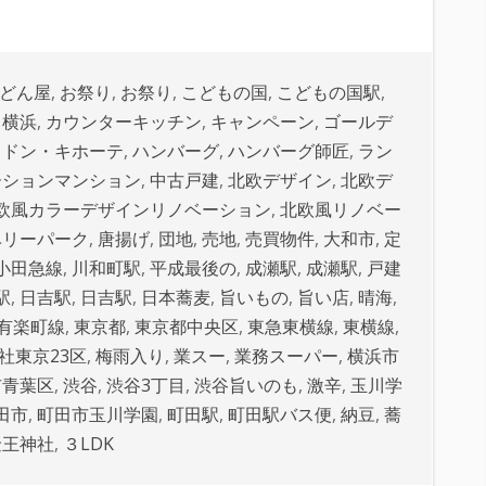
どん屋
,
お祭り
,
お祭り
,
こどもの国
,
こどもの国駅
,
と横浜
,
カウンターキッチン
,
キャンペーン
,
ゴールデ
,
ドン・キホーテ
,
ハンバーグ
,
ハンバーグ師匠
,
ラン
ーションマンション
,
中古戸建
,
北欧デザイン
,
北欧デ
欧風カラーデザインリノベーション
,
北欧風リノベー
ベリーパーク
,
唐揚げ
,
団地
,
売地
,
売買物件
,
大和市
,
定
小田急線
,
川和町駅
,
平成最後の
,
成瀬駅
,
成瀬駅
,
戸建
駅
,
日吉駅
,
日吉駅
,
日本蕎麦
,
旨いもの
,
旨い店
,
晴海
,
有楽町線
,
東京都
,
東京都中央区
,
東急東横線
,
東横線
,
社東京23区
,
梅雨入り
,
業スー
,
業務スーパー
,
横浜市
市青葉区
,
渋谷
,
渋谷3丁目
,
渋谷旨いのも
,
激辛
,
玉川学
田市
,
町田市玉川学園
,
町田駅
,
町田駅バス便
,
納豆
,
蕎
金王神社
,
３LDK