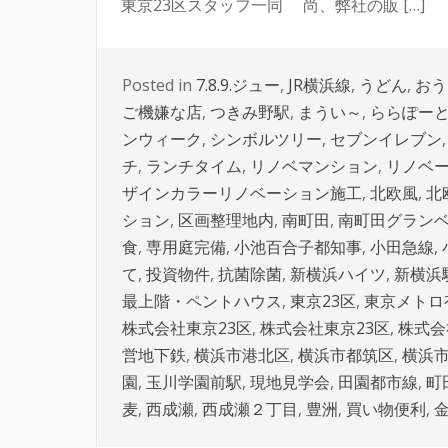
東京23区スタッフ一同 尚、弊社の販 […]
Posted in
7.8.9.ジュー
,
JR横浜線
,
うどん
,
おう
ご機嫌な店
,
つきみ野駅
,
まうい～
,
ららぽー
ンウィーク
,
シンボルツリー
,
セブンイレブン
チ
,
ランチタイム
,
リノベマンション
,
リノベ
ザインカラーリノベーション施工
,
北欧風
,
北
ション
,
区画整理地内
,
南町田
,
南町田グラン
食
,
専用庭完備
,
小池百合子都知事
,
小田急線
,
て
,
投資物件
,
抗菌除菌
,
新横浜ハイツ
,
新横浜
最上階・ペントハウス
,
東京23区
,
東京メトロ
株式会社東京23区
,
株式会社東京23区
,
株式会
営地下鉄
,
横浜市港北区
,
横浜市都筑区
,
横浜
園
,
玉川学園前駅
,
現地見学会
,
田園都市線
,
町
麦
,
西成瀬
,
西成瀬２丁目
,
豊洲
,
買い物便利
,