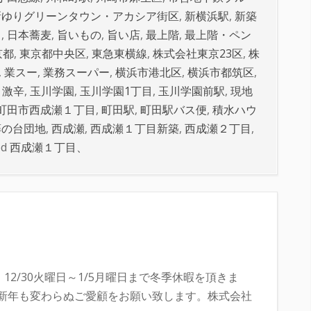
新ゆりグリーンタウン・アカシア街区
,
新横浜駅
,
新築
ス
,
日本蕎麦
,
旨いもの
,
旨い店
,
最上階
,
最上階・ペン
京都
,
東京都中央区
,
東急東横線
,
株式会社東京23区
,
株
,
業スー
,
業務スーパー
,
横浜市港北区
,
横浜市都筑区
,
,
激辛
,
玉川学園
,
玉川学園1丁目
,
玉川学園前駅
,
現地
町田市西成瀬１丁目
,
町田駅
,
町田駅バス便
,
積水ハウ
藤の台団地
,
西成瀬
,
西成瀬１丁目新築
,
西成瀬２丁目
,
ed
西成瀬１丁目、
12/30火曜日～1/5月曜日まで冬季休暇を頂きま
。新年も変わらぬご愛顧をお願い致します。株式会社