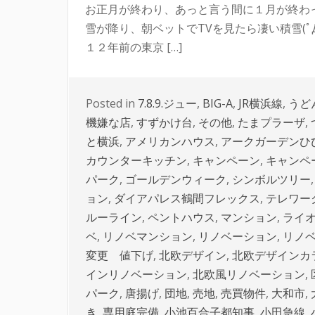
お正月が終わり、あっと言う間に１月が終わ
雪が降り、朝ベットでTVを見たら凄い積雪(ﾟ
１２年前の東京 […]
Posted in
7.8.9.ジュー
,
BIG-A
,
JR横浜線
,
うど
機嫌な店
,
すずかけ台
,
その他
,
たまプラーザ
,
と横浜
,
アメリカンハウス
,
アークガーデンひ
カウンターキッチン
,
キャンペーン
,
キャンペ
パーク
,
ゴールデンウィーク
,
シンボルツリー
ョン
,
ダイアパレス鶴間フレックス
,
テレワー
ルーライン
,
ペントハウス
,
マンション
,
ライ
ベ
,
リノベマンション
,
リノベーション
,
リノ
変更 値下げ
,
北欧デザイン
,
北欧デザインカ
インリノベーション
,
北欧風リノベーション
,
パーク
,
唐揚げ
,
団地
,
売地
,
売買物件
,
大和市
,
き
,
専用庭完備
,
小池百合子都知事
,
小田急線
,