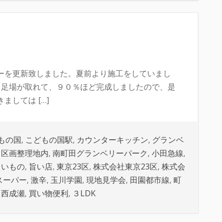
ーを更新致しました。夏前より施工をしていまし
、足場が取れて、９０％ほど完成しましたので、是
しては […]
もの国
,
こどもの国駅
,
カウンターキッチン
,
グランベ
,
区画整理地内
,
南町田グランベリーパーク
,
小田急線
,
旨いもの
,
旨い店
,
東京23区
,
株式会社東京23区
,
株式会
スーパー
,
激辛
,
玉川学園
,
現地見学会
,
田園都市線
,
町
,
西成瀬
,
買い物便利
,
３LDK