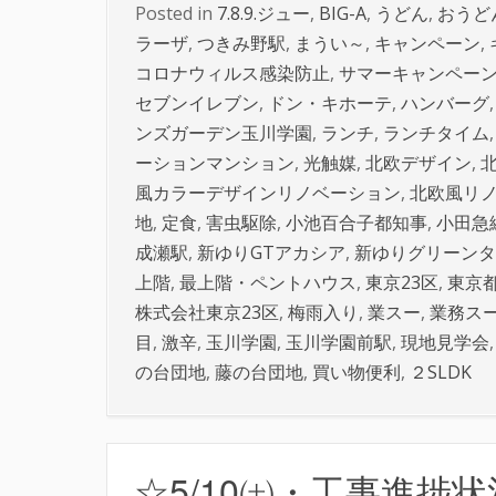
Posted in
7.8.9.ジュー
,
BIG-A
,
うどん
,
おうど
ラーザ
,
つきみ野駅
,
まうい～
,
キャンペーン
,
コロナウィルス感染防止
,
サマーキャンペー
セブンイレブン
,
ドン・キホーテ
,
ハンバーグ
ンズガーデン玉川学園
,
ランチ
,
ランチタイム
ーションマンション
,
光触媒
,
北欧デザイン
,
風カラーデザインリノベーション
,
北欧風リ
地
,
定食
,
害虫駆除
,
小池百合子都知事
,
小田急
成瀬駅
,
新ゆりGTアカシア
,
新ゆりグリーンタ
上階
,
最上階・ペントハウス
,
東京23区
,
東京
株式会社東京23区
,
梅雨入り
,
業スー
,
業務ス
目
,
激辛
,
玉川学園
,
玉川学園前駅
,
現地見学会
の台団地
,
藤の台団地
,
買い物便利
,
２SLDK
☆5/10㈯・工事進捗