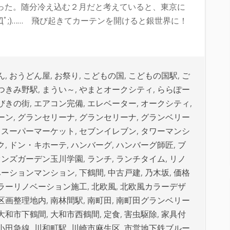
った。随分冷え込む２月だと考えていると、東京に
Дﾟ;)…… 飛び起きてカーテンを開けると銀世界に！
ん
,
おうどん屋
,
お祭り
,
こどもの国
,
こどもの国駅
,
ご
つきみ野駅
,
まうい～
,
やまとオークシティ
,
ららぽー
びきの街
,
エアコン完備
,
エレベーター
,
オークシティ
,
ーン
,
グランセリーナ
,
グランセリーナ
,
グランベリー
,
スーパーマーケット
,
セブンイレブン
,
タワーマンシ
ク
,
ドン・キホーテ
,
ハンバーグ
,
ハンバーグ師匠
,
ブ
オンズガーデン玉川学園
,
ランチ
,
ランチタイム
,
リノ
ベーションマンション
,
下鶴間
,
中古戸建
,
乃木坂
,
価格
ラーリノベーション施工
,
北欧風
,
北欧風カラーデザ
区画整理地内
,
南林間駅
,
南町田
,
南町田グランベリー
大和市下鶴間
,
大和市西鶴間
,
定食
,
害虫駆除
,
家具付
小田急線
,
川和町駅
,
川崎市麻生区
,
市営地下鉄ブルー