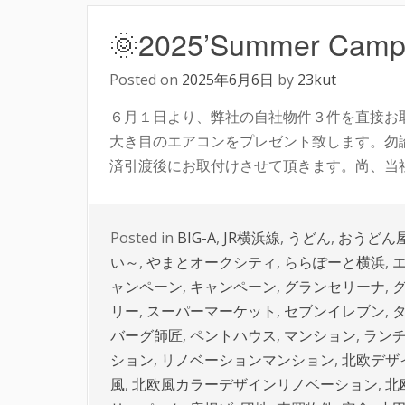
🌞2025’Summer Cam
Posted on
2025年6月6日
by
23kut
６月１日より、弊社の自社物件３件を直接お
大き目のエアコンをプレゼント致します。勿論
済引渡後にお取付けさせて頂きます。尚、当社以
Posted in
BIG-A
,
JR横浜線
,
うどん
,
おうどん
い～
,
やまとオークシティ
,
ららぽーと横浜
,
ャンペーン
,
キャンペーン
,
グランセリーナ
,
リー
,
スーパーマーケット
,
セブンイレブン
,
バーグ師匠
,
ペントハウス
,
マンション
,
ラン
ション
,
リノベーションマンション
,
北欧デザ
風
,
北欧風カラーデザインリノベーション
,
北