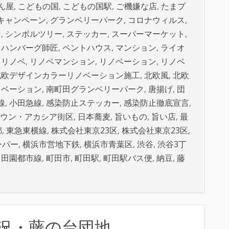
ん屋
,
こどもの国
,
こどもの国駅
,
ご機嫌な店
,
たまプ
キャンペーン
,
グランベリーパーク
,
コロナウィルス
,
ン
,
シンボルツリー
,
ステッカー
,
スーパーマーケット
,
,
ハンバーグ師匠
,
ペントハウス
,
マンション
,
ライオ
,
リノベ
,
リノベマンション
,
リノベーション
,
リノベ
北欧デザインカラーリノベーション施工
,
北欧風
,
北欧
ノベーション
,
南町田グランベリーパーク
,
唐揚げ
,
団
線
,
小田急線
,
感染防止ステッカー
,
感染防止徹底宣言
,
ウン・アカシア街区
,
日本蕎麦
,
旨いもの
,
旨い店
,
最
都
,
東急東横線
,
株式会社東京23区
,
株式会社東京23区
,
ーパー
,
横浜市営地下鉄
,
横浜市青葉区
,
渋谷
,
渋谷3丁
,
田園都市線
,
町田市
,
町田駅
,
町田駅バス便
,
納豆
,
藤
状況・藤の台団地