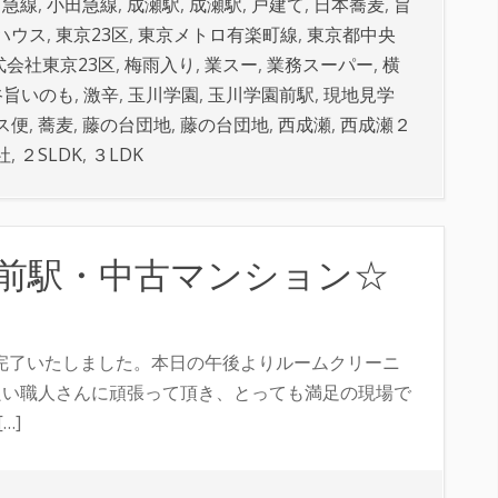
田急線
,
小田急線
,
成瀬駅
,
成瀬駅
,
戸建て
,
日本蕎麦
,
旨
ハウス
,
東京23区
,
東京メトロ有楽町線
,
東京都中央
式会社東京23区
,
梅雨入り
,
業スー
,
業務スーパー
,
横
谷旨いのも
,
激辛
,
玉川学園
,
玉川学園前駅
,
現地見学
ス便
,
蕎麦
,
藤の台団地
,
藤の台団地
,
西成瀬
,
西成瀬２
社
,
２SLDK
,
３LDK
前駅・中古マンション☆
工完了いたしました。本日の午後よりルームクリーニ
良い職人さんに頑張って頂き、とっても満足の現場で
…]