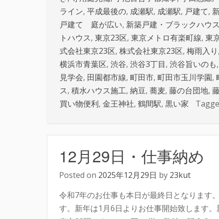
ライン
,
平成最後の
,
成瀬駅
,
成瀬駅
,
戸建て
,
戸建て 庭が広い
,
新築戸建・ブラックハウ
トハウス
,
東京23区
,
東京メトロ有楽町線
,
東
式会社東京23区
,
株式会社東京23区
,
梅雨入り
横浜市青葉区
,
渋谷
,
渋谷3丁目
,
渋谷旨いのも
見学会
,
田園都市線
,
町田市
,
町田市玉川学園
,
ス
,
積水ハウス施工
,
納豆
,
蕎麦
,
藤の台団地
,
買い物便利
,
金王神社
,
鶴間駅
,
黒い家
Tagg
12月29日・仕事納め
Posted on
2025年12月29日
by
23kut
令和7年のお仕事も本日が最終日となります。 
す。新年は1月6日よりお仕事開始致します