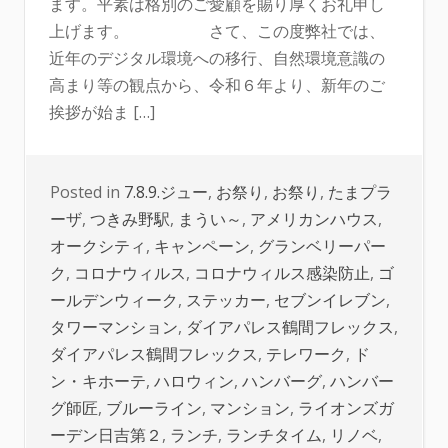
ます。平素は格別のご愛顧を賜り厚くお礼申し
上げます。 さて、この度弊社では、
近年のデジタル環境への移行、自然環境意識の
高まり等の観点から、令和６年より、新年のご
挨拶が始ま […]
Posted in
7.8.9.ジュー
,
お祭り
,
お祭り
,
たまプラ
ーザ
,
つきみ野駅
,
まうい～
,
アメリカンハウス
,
オークシティ
,
キャンペーン
,
グランベリーパー
ク
,
コロナウィルス
,
コロナウィルス感染防止
,
ゴ
ールデンウィーク
,
ステッカー
,
セブンイレブン
,
タワーマンション
,
ダイアパレス鶴間フレックス
,
ダイアパレス鶴間フレックス
,
テレワーク
,
ド
ン・キホーテ
,
ハロウィン
,
ハンバーグ
,
ハンバー
グ師匠
,
ブルーライン
,
マンション
,
ライオンズガ
ーデン日吉第２
,
ランチ
,
ランチタイム
,
リノベ
,