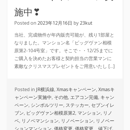
施中❣
Posted on
2023年12月16日
by
23kut
当社、完成物件が年内販売可能が、残り1部屋と
なりました。マンション名「ビッグヴァン相模
原第2-104号室」です。そこで・・12/25までに
ご購入を決めたお客様と契約担当の営業マンに
素敵なクリスマスプレゼントをご用意いたし […]
Posted in
JR横浜線
,
Xmasキャンペーン
,
Xmasキ
ャンペーン実施中
,
その他
,
エアコン完備
,
キャン
ペーン
,
シンボルツリー
,
ステッカー
,
セブンイレ
ブン
,
ビッグヴァン相模原第2
,
マンション
,
リノ
ベ
,
リノベマンション
,
リノベーション
,
リノベー
ションマンション
,
価格変更
,
価格変更 値下げ
,