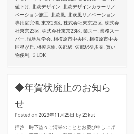
値下げ
,
北欧デザイン
,
北欧デザインカラーリノ
ベーション施工
,
北欧風
,
北欧風リノベーション
,
専用庭完備
,
東京23区
,
株式会社東京23区
,
株式会
社東京23区
,
株式会社東京23区
,
業スー
,
業務スー
パー
,
現地見学会
,
相模原市中央区
,
相模原市中央
区星が丘
,
相模原駅
,
矢部駅
,
矢部駅徒歩圏
,
買い
物便利
,
３LDK
◆年賀状廃止のお知ら
せ
Posted on
2023年11月25日
by
23kut
拝啓 時下益々ご清栄のこととお慶び申し上げ