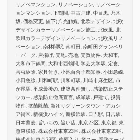
リノベマンション
,
リノベーション
,
リノベーシ
ョンマンション
,
下鶴間
,
中古戸建
,
中目黒
,
乃木
坂
,
価格変更
,
値下げ
,
光触媒
,
北欧デザイン
,
北欧
デザインカラーリノベーション施工
,
北欧風
,
北
欧風カラーデザインリノベーション
,
北欧風リノ
ベーション
,
南林間駅
,
南町田
,
南町田グランベリ
ーパーク
,
唐揚げ
,
売地
,
売地
,
売買物件
,
大和市
,
大和市下鶴間
,
大和市西鶴間
,
学芸大学駅
,
定食
,
害虫駆除
,
家具付き
,
小池百合子都知事
,
小田急線
,
小田急線
,
川和町駅
,
川和町駅
,
川崎市麻生区
,
市
が尾駅
,
平成最後の
,
建築条件無し
,
感染防止ステ
ッカー
,
感染防止徹底宣言
,
成瀬駅
,
戸建て
,
投資
物件
,
抗菌除菌
,
新ゆりグリーンタウン・アカシ
ア街区
,
新横浜ハイツ
,
新横浜駅
,
日吉駅
,
日吉駅
,
日本蕎麦
,
旨いもの
,
旨い店
,
東京23区
,
東京都
,
東
急東横線
,
株式会社東京23区
,
株式会社東京23区
,
株式会社東京23区
,
梅雨入り
,
業スー
,
業務スーパ