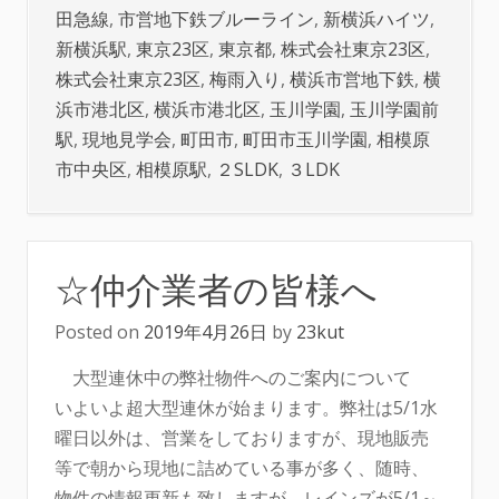
田急線
,
市営地下鉄ブルーライン
,
新横浜ハイツ
,
新横浜駅
,
東京23区
,
東京都
,
株式会社東京23区
,
株式会社東京23区
,
梅雨入り
,
横浜市営地下鉄
,
横
浜市港北区
,
横浜市港北区
,
玉川学園
,
玉川学園前
駅
,
現地見学会
,
町田市
,
町田市玉川学園
,
相模原
市中央区
,
相模原駅
,
２SLDK
,
３LDK
☆仲介業者の皆様へ
Posted on
2019年4月26日
by
23kut
大型連休中の弊社物件へのご案内について
いよいよ超大型連休が始まります。弊社は5/1水
曜日以外は、営業をしておりますが、現地販売
等で朝から現地に詰めている事が多く、随時、
物件の情報更新も致しますが、レインズが5/1～