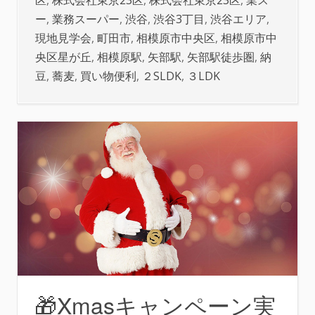
区
,
株式会社東京23区
,
株式会社東京23区
,
業ス
ー
,
業務スーパー
,
渋谷
,
渋谷3丁目
,
渋谷エリア
,
現地見学会
,
町田市
,
相模原市中央区
,
相模原市中
央区星が丘
,
相模原駅
,
矢部駅
,
矢部駅徒歩圏
,
納
豆
,
蕎麦
,
買い物便利
,
２SLDK
,
３LDK
🎁Xmasキャンペーン実