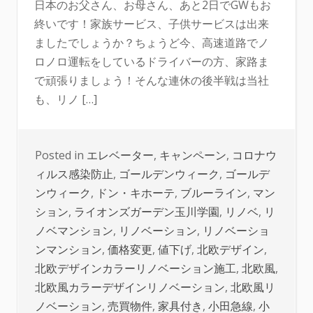
日本のお父さん、お母さん、あと2日でGWもお
終いです！家族サービス、子供サービスは出来
ましたでしょうか？ちょうど今、高速道路でノ
ロノロ運転をしているドライバーの方、家路ま
で頑張りましょう！そんな連休の後半戦は当社
も、リノ […]
Posted in
エレベーター
,
キャンペーン
,
コロナウ
ィルス感染防止
,
ゴールデンウィーク
,
ゴールデ
ンウィーク
,
ドン・キホーテ
,
ブルーライン
,
マン
ション
,
ライオンズガーデン玉川学園
,
リノベ
,
リ
ノベマンション
,
リノベーション
,
リノベーショ
ンマンション
,
価格変更
,
値下げ
,
北欧デザイン
,
北欧デザインカラーリノベーション施工
,
北欧風
,
北欧風カラーデザインリノベーション
,
北欧風リ
ノベーション
,
売買物件
,
家具付き
,
小田急線
,
小