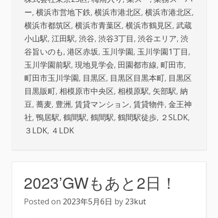
ー
,
横浜市営地下鉄
,
横浜市港北区
,
横浜市港北区
,
横浜市都筑区
,
横浜市青葉区
,
横浜市鶴見区
,
武蔵
小山駅
,
江田駅
,
渋谷
,
渋谷3丁目
,
渋谷エリア
,
渋
谷旨いのも
,
港区赤坂
,
玉川学園
,
玉川学園1丁目
,
玉川学園前駅
,
現地見学会
,
田園都市線
,
町田市
,
町田市玉川学園
,
目黒区
,
目黒区目黒本町
,
目黒区
目黒販町
,
相模原市中央区
,
相模原駅
,
矢部駅
,
納
豆
,
蕎麦
,
豊洲
,
賃貸マンション
,
賃貸物件
,
金王神
社
,
鴨居駅
,
鶴間駅
,
鶴間駅
,
鶴間駅徒歩
,
２SLDK
,
３LDK
,
４LDK
2023’GWもあと2日！
Posted on
2023年5月6日
by
23kut