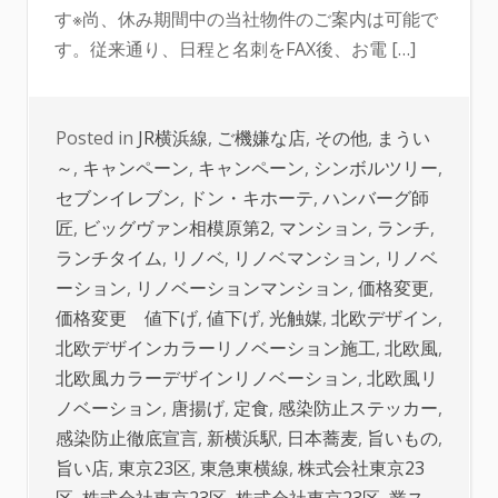
す※尚、休み期間中の当社物件のご案内は可能で
す。従来通り、日程と名刺をFAX後、お電 […]
Posted in
JR横浜線
,
ご機嫌な店
,
その他
,
まうい
～
,
キャンペーン
,
キャンペーン
,
シンボルツリー
,
セブンイレブン
,
ドン・キホーテ
,
ハンバーグ師
匠
,
ビッグヴァン相模原第2
,
マンション
,
ランチ
,
ランチタイム
,
リノベ
,
リノベマンション
,
リノベ
ーション
,
リノベーションマンション
,
価格変更
,
価格変更 値下げ
,
値下げ
,
光触媒
,
北欧デザイン
,
北欧デザインカラーリノベーション施工
,
北欧風
,
北欧風カラーデザインリノベーション
,
北欧風リ
ノベーション
,
唐揚げ
,
定食
,
感染防止ステッカー
,
感染防止徹底宣言
,
新横浜駅
,
日本蕎麦
,
旨いもの
,
旨い店
,
東京23区
,
東急東横線
,
株式会社東京23