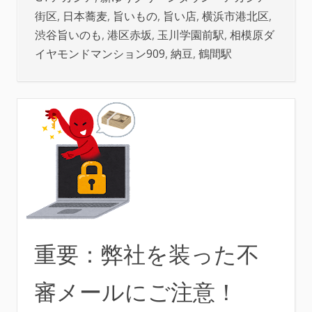
街区
,
日本蕎麦
,
旨いもの
,
旨い店
,
横浜市港北区
,
渋谷旨いのも
,
港区赤坂
,
玉川学園前駅
,
相模原ダ
イヤモンドマンション909
,
納豆
,
鶴間駅
重要：弊社を装った不
審メールにご注意！