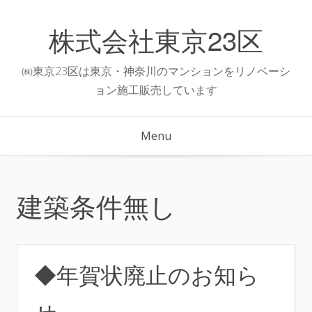
Skip
to
株式会社東京23区
content
㈱東京23区は東京・神奈川のマンションをリノベーシ
ョン施工販売しています
Menu
建築条件無し
◆年賀状廃止のお知ら
せ