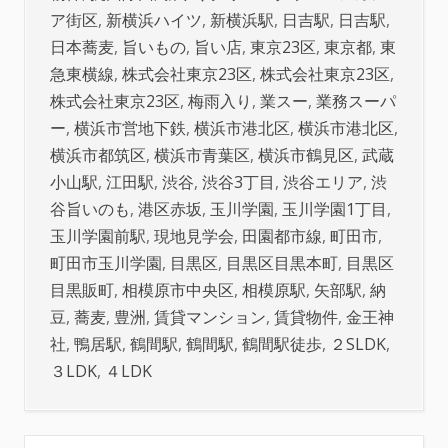
ア街区
,
新横浜ハイツ
,
新横浜駅
,
日吉駅
,
日吉駅
,
日本蕎麦
,
旨いもの
,
旨い店
,
東京23区
,
東京都
,
東
急東横線
,
株式会社東京23区
,
株式会社東京23区
,
株式会社東京23区
,
梅雨入り
,
業スー
,
業務スーパ
ー
,
横浜市営地下鉄
,
横浜市港北区
,
横浜市港北区
,
横浜市都筑区
,
横浜市青葉区
,
横浜市鶴見区
,
武蔵
小山駅
,
江田駅
,
渋谷
,
渋谷3丁目
,
渋谷エリア
,
渋
谷旨いのも
,
港区赤坂
,
玉川学園
,
玉川学園1丁目
,
玉川学園前駅
,
現地見学会
,
田園都市線
,
町田市
,
町田市玉川学園
,
目黒区
,
目黒区目黒本町
,
目黒区
目黒販町
,
相模原市中央区
,
相模原駅
,
矢部駅
,
納
豆
,
蕎麦
,
豊洲
,
賃貸マンション
,
賃貸物件
,
金王神
社
,
鴨居駅
,
鶴間駅
,
鶴間駅
,
鶴間駅徒歩
,
２SLDK
,
３LDK
,
４LDK