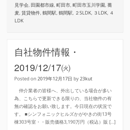
見学会
,
田園都市線
,
町田市
,
町田市玉川学園
,
蕎
麦
,
賃貸物件
,
鶴間駅
,
鶴間駅
,
２SLDK
,
３LDK
,
４
LDK
自社物件情報・
2019/12/17㈫
Posted on
2019年12月17日
by
23kut
仲介業者の皆様へ、外出している場合が多い
為、こちらで更新できる限りの、当社物件の有
無の確認をお願い致します。今日現在の状況で
す。 ■シンフォニックヒルズかがやきの街13号
棟303号室・・販売価格3,190万円（税込）販 […]