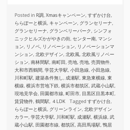
Posted in
R調
,
Xmasキャンペーン
,
すずかけ台
,
ららぽーと横浜
,
キャンペーン
,
グランセリーナ
,
グランセリーナ
,
グランベリーパーク
,
シンフォ
ニックヒルズかがやきの街
,
センター南
,
マンシ
ョン
,
リノベ
,
リノベーション
,
リノベーションマ
ンション
,
北欧デザイン
,
北欧風
,
北欧風リノベー
ション
,
南林間駅
,
南町田
,
売地
,
売地
,
売買物件
,
大和市西鶴間
,
学芸大学駅
,
小田急線
,
小田急線
,
川和町駅
,
建築条件無し
,
成瀬駅
,
東急東横線
,
東
横線
,
横浜市営地下鉄
,
横浜市都筑区
,
武蔵小山駅
,
現地見学会
,
田園都市線
,
町田市
,
目黒区目黒本町
,
賃貸物件
,
鶴間駅
,
４LDK
Tagged
すずかけ台
,
ららぽーと横浜
,
グリーンライン
,
北欧デザイン
カラー
,
学芸大学駅
,
川和町駅
,
成瀬駅
,
横浜線
,
武
蔵小山駅
,
田園都市線
,
都筑区
,
高田馬場駅
,
鴨居