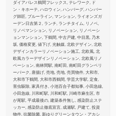
ダイアパレス鶴間フレックス
,
テレワーク
,
ド
ン・キホーテ
,
ハロウィン
,
ハンバーグ
,
ハンバー
グ師匠
,
ブルーライン
,
マンション
,
ライオンズガ
ーデン日吉第２
,
ランチ
,
ランチタイム
,
リノベ
,
リノベマンション
,
リノベーション
,
リノベーシ
ョンマンション
,
下鶴間
,
中古戸建
,
中目黒
,
乃木
坂
,
価格変更
,
値下げ
,
光触媒
,
北欧デザイン
,
北欧
デザインカラーリノベーション施工
,
北欧風
,
北
欧風カラーデザインリノベーション
,
北欧風リノ
ベーション
,
南林間駅
,
南町田
,
南町田グランベリ
ーパーク
,
唐揚げ
,
売地
,
売地
,
売買物件
,
大和市
,
大和市下鶴間
,
大和市西鶴間
,
学芸大学駅
,
定食
,
害虫駆除
,
家具付き
,
小池百合子都知事
,
小田急線
,
小田急線
,
川和町駅
,
川和町駅
,
川崎市麻生区
,
市
が尾駅
,
平成最後の
,
建築条件無し
,
感染防止ステ
ッカー
,
感染防止徹底宣言
,
成瀬駅
,
戸建て
,
投資
物件
,
抗菌除菌
,
新ゆりグリーンタウン・アカシ