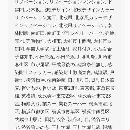
リノベーション
,
リノベーションマンション
,
下
鶴間
,
乃木坂
,
北欧デザイン
,
北欧デザインカラー
リノベーション施工
,
北欧風
,
北欧風カラーデザ
インリノベーション
,
北欧風リノベーション
,
南
林間駅
,
南町田
,
南町田グランベリーパーク
,
売地
,
売地
,
売買物件
,
大和市
,
大和市下鶴間
,
大和市西
鶴間
,
学芸大学駅
,
害虫駆除
,
家具付き
,
小池百合
子都知事
,
小田急線
,
小田急線
,
川和町駅
,
川崎市
麻生区
,
市が尾駅
,
平成最後の
,
建築条件無し
,
感
染防止ステッカー
,
感染防止徹底宣言
,
成瀬駅
,
戸
建て
,
投資物件
,
抗菌除菌
,
日吉駅
,
日吉駅
,
日本蕎
麦
,
旨いもの
,
旨い店
,
東京23区
,
東京都
,
東急東横
線
,
東横線
,
株式会社東京23区
,
株式会社東京23
区
,
梅雨入り
,
業スー
,
業務スーパー
,
横浜市港北
区
,
横浜市都筑区
,
横浜市青葉区
,
横浜市鶴見区
,
武蔵小山駅
,
江田駅
,
渋谷
,
渋谷3丁目
,
渋谷エリ
ア
,
渋谷旨いのも
,
玉川学園
,
玉川学園前駅
,
現地