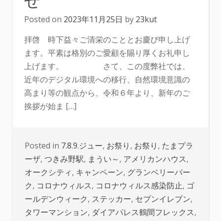
Posted on
2023年11月25日
by
23kut
拝啓 時下益々ご清栄のこととお慶び申し上げ
ます。平素は格別のご愛顧を賜り厚くお礼申し
上げます。 さて、この度弊社では、
近年のデジタル環境への移行、自然環境意識の
高まり等の観点から、令和６年より、新年のご
挨拶が始ま […]
Posted in
7.8.9.ジュー
,
お祭り
,
お祭り
,
たまプラ
ーザ
,
つきみ野駅
,
まうい～
,
アメリカンハウス
,
オークシティ
,
キャンペーン
,
グランベリーパー
ク
,
コロナウィルス
,
コロナウィルス感染防止
,
ゴ
ールデンウィーク
,
ステッカー
,
セブンイレブン
,
タワーマンション
,
ダイアパレス鶴間フレックス
,