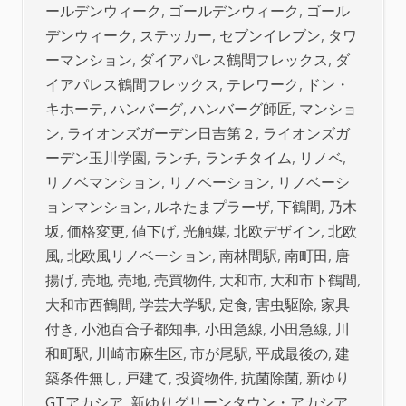
ールデンウィーク
,
ゴールデンウィーク
,
ゴール
デンウィーク
,
ステッカー
,
セブンイレブン
,
タワ
ーマンション
,
ダイアパレス鶴間フレックス
,
ダ
イアパレス鶴間フレックス
,
テレワーク
,
ドン・
キホーテ
,
ハンバーグ
,
ハンバーグ師匠
,
マンショ
ン
,
ライオンズガーデン日吉第２
,
ライオンズガ
ーデン玉川学園
,
ランチ
,
ランチタイム
,
リノベ
,
リノベマンション
,
リノベーション
,
リノベーシ
ョンマンション
,
ルネたまプラーザ
,
下鶴間
,
乃木
坂
,
価格変更
,
値下げ
,
光触媒
,
北欧デザイン
,
北欧
風
,
北欧風リノベーション
,
南林間駅
,
南町田
,
唐
揚げ
,
売地
,
売地
,
売買物件
,
大和市
,
大和市下鶴間
,
大和市西鶴間
,
学芸大学駅
,
定食
,
害虫駆除
,
家具
付き
,
小池百合子都知事
,
小田急線
,
小田急線
,
川
和町駅
,
川崎市麻生区
,
市が尾駅
,
平成最後の
,
建
築条件無し
,
戸建て
,
投資物件
,
抗菌除菌
,
新ゆり
GTアカシア
,
新ゆりグリーンタウン・アカシア