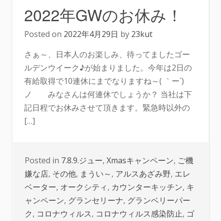
2022年GWのお休み！
Posted on
2022年4月29日
by
23kut
さぁ～、日本人のお楽しみ、待ってましたゴー
ルデンウイーク♪が始まりました。今年は2日の
有給取得で10連休にまでなりますね～( ｀ー´)
ノ みなさんは何連休でしょうか？ 当社は下
記日程でお休みさせて頂きます。緊急時以外の
[…]
Posted in
7.8.9.ジュー
,
Xmasキャンペーン
,
ご機
嫌な店
,
その他
,
まうい～
,
アルスあざみ野
,
エレ
ベーター
,
オークシティ
,
カウンターキッチン
,
キ
ャンペーン
,
グランセリーナ
,
グランベリーパー
ク
,
コロナウィルス
,
コロナウィルス感染防止
,
ゴ