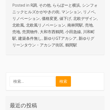
Posted in
R調
,
その他
,
ららぽーと横浜
,
シンフォ
ニックヒルズかがやきの街
,
マンション
,
リノベ
,
リノベーション
,
価格変更
,
値下げ
,
北欧デザイン
,
北欧風
,
北欧風リノベーション
,
南林間駅
,
売地
,
売地
,
売買物件
,
大和市西鶴間
,
小田急線
,
川和町
駅
,
建築条件無し
,
新ゆりGTアカシア
,
新ゆりグ
リーンタウン・アカシア街区
,
鶴間駅
検
索:
最近の投稿