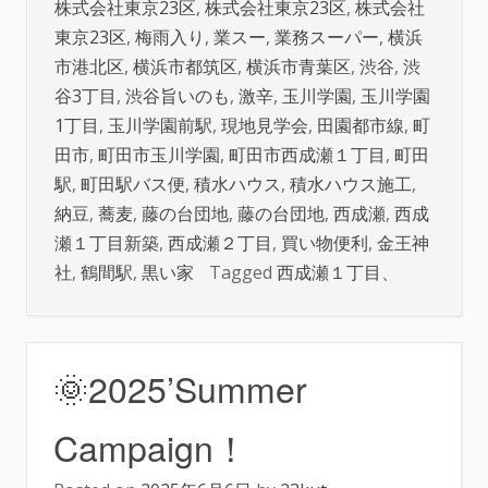
株式会社東京23区
,
株式会社東京23区
,
株式会社
東京23区
,
梅雨入り
,
業スー
,
業務スーパー
,
横浜
市港北区
,
横浜市都筑区
,
横浜市青葉区
,
渋谷
,
渋
谷3丁目
,
渋谷旨いのも
,
激辛
,
玉川学園
,
玉川学園
1丁目
,
玉川学園前駅
,
現地見学会
,
田園都市線
,
町
田市
,
町田市玉川学園
,
町田市西成瀬１丁目
,
町田
駅
,
町田駅バス便
,
積水ハウス
,
積水ハウス施工
,
納豆
,
蕎麦
,
藤の台団地
,
藤の台団地
,
西成瀬
,
西成
瀬１丁目新築
,
西成瀬２丁目
,
買い物便利
,
金王神
社
,
鶴間駅
,
黒い家
Tagged
西成瀬１丁目、
🌞2025’Summer
Campaign！