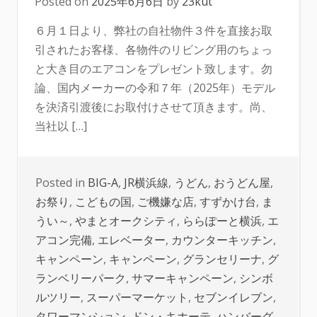
Posted on
2025年6月6日
by
23kut
６月１日より、弊社の自社物件３件を直接お取
引されたお客様、各物件のリビング用のちょっ
と大き目のエアコンをプレゼント致します。勿
論、国内メーカーの令和７年（2025年）モデル
を決済引渡後にお取付けさせて頂きます。尚、
当社以 […]
Posted in
BIG-A
,
JR横浜線
,
うどん
,
おうどん屋
,
お祭り
,
こどもの国
,
ご機嫌な店
,
すずかけ台
,
ま
うい～
,
やまとオークシティ
,
ららぽーと横浜
,
エ
アコン完備
,
エレベーター
,
カウンターキッチン
,
キャンペーン
,
キャンペーン
,
グランセリーナ
,
グ
ランベリーパーク
,
サマーキャンペーン
,
シンボ
ルツリー
,
スーパーマーケット
,
セブンイレブン
,
タワーマンション
,
ドン・キホーテ
,
ハンバーグ
,