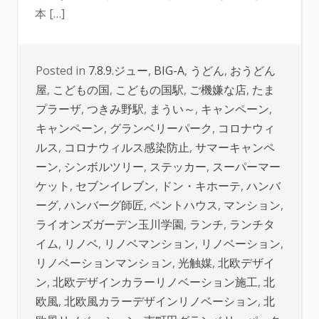
本 […]
Posted in
7.8.9.ジュー
,
BIG-A
,
うどん
,
おうどん
屋
,
こどもの国
,
こどもの国駅
,
ご機嫌な店
,
たま
プラーザ
,
つきみ野駅
,
まうい～
,
キャンペーン
,
キャンペーン
,
グランベリーパーク
,
コロナウィ
ルス
,
コロナウィルス感染防止
,
サマーキャンペ
ーン
,
シンボルツリー
,
ステッカー
,
スーパーマー
ケット
,
セブンイレブン
,
ドン・キホーテ
,
ハンバ
ーグ
,
ハンバーグ師匠
,
ペントハウス
,
マンション
,
ライオンズガーデン玉川学園
,
ランチ
,
ランチタ
イム
,
リノベ
,
リノベマンション
,
リノベーション
,
リノベーションマンション
,
光触媒
,
北欧デザイ
ン
,
北欧デザインカラーリノベーション施工
,
北
欧風
,
北欧風カラーデザインリノベーション
,
北