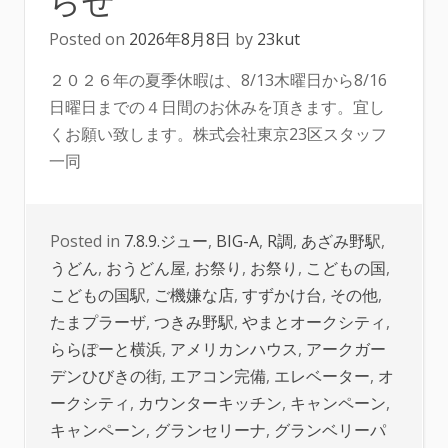
Posted on
2026年8月8日
by
23kut
２０２６年の夏季休暇は、8/13木曜日から8/16
日曜日までの４日間のお休みを頂きます。宜し
くお願い致します。株式会社東京23区スタッフ
一同
Posted in
7.8.9.ジュー
,
BIG-A
,
R調
,
あざみ野駅
,
うどん
,
おうどん屋
,
お祭り
,
お祭り
,
こどもの国
,
こどもの国駅
,
ご機嫌な店
,
すずかけ台
,
その他
,
たまプラーザ
,
つきみ野駅
,
やまとオークシティ
,
ららぽーと横浜
,
アメリカンハウス
,
アークガー
デンひびきの街
,
エアコン完備
,
エレベーター
,
オ
ークシティ
,
カウンターキッチン
,
キャンペーン
,
キャンペーン
,
グランセリーナ
,
グランベリーパ