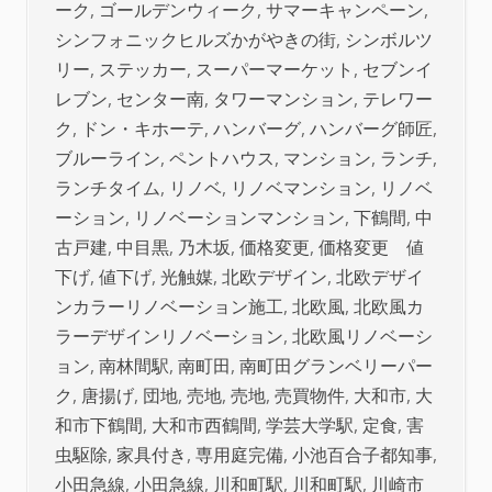
ーク
,
ゴールデンウィーク
,
サマーキャンペーン
,
シンフォニックヒルズかがやきの街
,
シンボルツ
リー
,
ステッカー
,
スーパーマーケット
,
セブンイ
レブン
,
センター南
,
タワーマンション
,
テレワー
ク
,
ドン・キホーテ
,
ハンバーグ
,
ハンバーグ師匠
,
ブルーライン
,
ペントハウス
,
マンション
,
ランチ
,
ランチタイム
,
リノベ
,
リノベマンション
,
リノベ
ーション
,
リノベーションマンション
,
下鶴間
,
中
古戸建
,
中目黒
,
乃木坂
,
価格変更
,
価格変更 値
下げ
,
値下げ
,
光触媒
,
北欧デザイン
,
北欧デザイ
ンカラーリノベーション施工
,
北欧風
,
北欧風カ
ラーデザインリノベーション
,
北欧風リノベーシ
ョン
,
南林間駅
,
南町田
,
南町田グランベリーパー
ク
,
唐揚げ
,
団地
,
売地
,
売地
,
売買物件
,
大和市
,
大
和市下鶴間
,
大和市西鶴間
,
学芸大学駅
,
定食
,
害
虫駆除
,
家具付き
,
専用庭完備
,
小池百合子都知事
,
小田急線
,
小田急線
,
川和町駅
,
川和町駅
,
川崎市