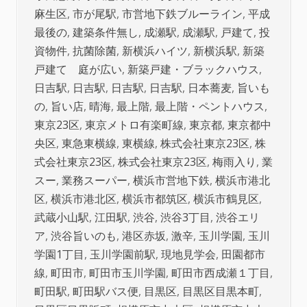
麻生区
,
市が尾駅
,
市営地下鉄ブルーライン
,
平成
最後の
,
建築条件無し
,
成瀬駅
,
成瀬駅
,
戸建て
,
投
資物件
,
抗菌除菌
,
新横浜ハイツ
,
新横浜駅
,
新築
戸建て 庭が広い
,
新築戸建・ブラックハウス
,
日吉駅
,
日吉駅
,
日吉駅
,
日吉駅
,
日本蕎麦
,
旨いも
の
,
旨い店
,
晴海
,
最上階
,
最上階・ペントハウス
,
東京23区
,
東京メトロ有楽町線
,
東京都
,
東京都中
央区
,
東急東横線
,
東横線
,
株式会社東京23区
,
株
式会社東京23区
,
株式会社東京23区
,
梅雨入り
,
業
スー
,
業務スーパー
,
横浜市営地下鉄
,
横浜市港北
区
,
横浜市港北区
,
横浜市都筑区
,
横浜市鶴見区
,
武蔵小山駅
,
江田駅
,
渋谷
,
渋谷3丁目
,
渋谷エリ
ア
,
渋谷旨いのも
,
港区赤坂
,
激辛
,
玉川学園
,
玉川
学園1丁目
,
玉川学園前駅
,
現地見学会
,
田園都市
線
,
町田市
,
町田市玉川学園
,
町田市西成瀬１丁目
,
町田駅
,
町田駅バス便
,
目黒区
,
目黒区目黒本町
,