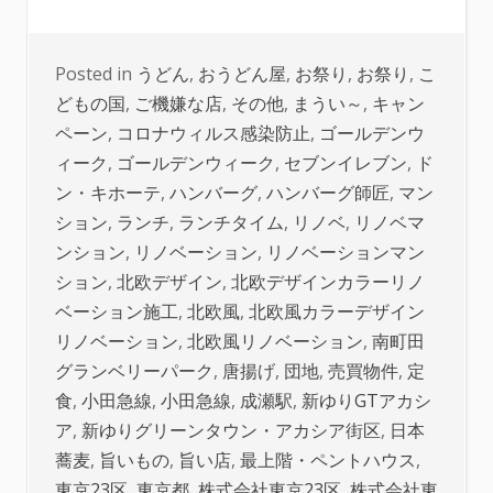
Posted in
うどん
,
おうどん屋
,
お祭り
,
お祭り
,
こ
どもの国
,
ご機嫌な店
,
その他
,
まうい～
,
キャン
ペーン
,
コロナウィルス感染防止
,
ゴールデンウ
ィーク
,
ゴールデンウィーク
,
セブンイレブン
,
ド
ン・キホーテ
,
ハンバーグ
,
ハンバーグ師匠
,
マン
ション
,
ランチ
,
ランチタイム
,
リノベ
,
リノベマ
ンション
,
リノベーション
,
リノベーションマン
ション
,
北欧デザイン
,
北欧デザインカラーリノ
ベーション施工
,
北欧風
,
北欧風カラーデザイン
リノベーション
,
北欧風リノベーション
,
南町田
グランベリーパーク
,
唐揚げ
,
団地
,
売買物件
,
定
食
,
小田急線
,
小田急線
,
成瀬駅
,
新ゆりGTアカシ
ア
,
新ゆりグリーンタウン・アカシア街区
,
日本
蕎麦
,
旨いもの
,
旨い店
,
最上階・ペントハウス
,
東京23区
,
東京都
,
株式会社東京23区
,
株式会社東