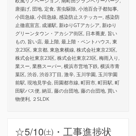
欧風リノベーション
,
南町田グランベリーパーク
,
唐揚げ
,
団地
,
定食
,
害虫駆除
,
小池百合子都知事
,
小田急線
,
小田急線
,
感染防止ステッカー
,
感染防
止徹底宣言
,
成瀬駅
,
新ゆりGTアカシア
,
新ゆり
グリーンタウン・アカシア街区
,
日本蕎麦
,
旨い
もの
,
旨い店
,
最上階
,
最上階・ペントハウス
,
東
京23区
,
東京都
,
東急東横線
,
株式会社東京23区
,
株式会社東京23区
,
株式会社東京23区
,
梅雨入り
,
業スー
,
業務スーパー
,
横浜市営地下鉄
,
横浜市青
葉区
,
渋谷
,
渋谷3丁目
,
激辛
,
玉川学園
,
玉川学園
前駅
,
現地見学会
,
田園都市線
,
町田市
,
町田駅
,
町
田駅バス便
,
納豆
,
藤の台団地
,
藤の台団地
,
買い
物便利
,
２SLDK
☆5/10㈯・工事進捗状