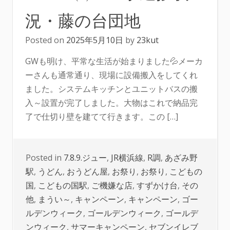
況・藤の台団地
Posted on
2025年5月10日
by
23kut
GWも明け、平常な生活が始まりました💦メーカ
ーさんも通常通り、現場に設備搬入をしてくれ
ました。システムキッチンとユニットバスの搬
入～設置が完了しました。大物はこれで納品完
了で仕切り壁を建てて行きます。この […]
Posted in
7.8.9.ジュー
,
JR横浜線
,
R調
,
あざみ野
駅
,
うどん
,
おうどん屋
,
お祭り
,
お祭り
,
こどもの
国
,
こどもの国駅
,
ご機嫌な店
,
すずかけ台
,
その
他
,
まうい～
,
キャンペーン
,
キャンペーン
,
ゴー
ルデンウィーク
,
ゴールデンウィーク
,
ゴールデ
ンウィーク
,
サマーキャンペーン
,
セブンイレブ