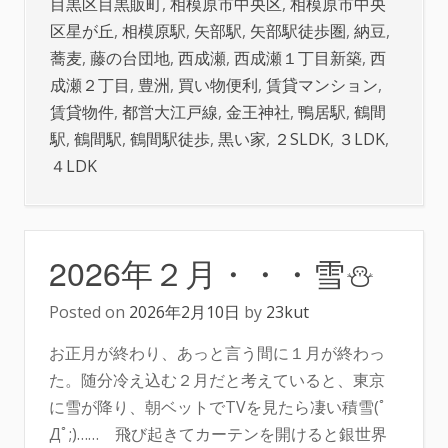
目黒区目黒販町
,
相模原市中央区
,
相模原市中央
区星が丘
,
相模原駅
,
矢部駅
,
矢部駅徒歩圏
,
納豆
,
蕎麦
,
藤の台団地
,
西成瀬
,
西成瀬１丁目新築
,
西
成瀬２丁目
,
豊洲
,
買い物便利
,
賃貸マンション
,
賃貸物件
,
都営大江戸線
,
金王神社
,
鴨居駅
,
鶴間
駅
,
鶴間駅
,
鶴間駅徒歩
,
黒い家
,
２SLDK
,
３LDK
,
４LDK
2026年２月・・・雪⛄
Posted on
2026年2月10日
by
23kut
お正月が終わり、あっと言う間に１月が終わっ
た。随分冷え込む２月だと考えていると、東京
に雪が降り、朝ベットでTVを見たら凄い積雪(ﾟ
Дﾟ;)…… 飛び起きてカーテンを開けると銀世界