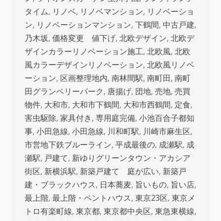
タイム
,
リノベ
,
リノベマンション
,
リノベーショ
ン
,
リノベーションマンション
,
下鶴間
,
中古戸建
,
乃木坂
,
価格変更 値下げ
,
北欧デザイン
,
北欧デ
ザインカラーリノベーション施工
,
北欧風
,
北欧
風カラーデザインリノベーション
,
北欧風リノベ
ーション
,
区画整理地内
,
南林間駅
,
南町田
,
南町
田グランベリーパーク
,
唐揚げ
,
団地
,
売地
,
売買
物件
,
大和市
,
大和市下鶴間
,
大和市西鶴間
,
定食
,
害虫駆除
,
家具付き
,
専用庭完備
,
小池百合子都知
事
,
小田急線
,
小田急線
,
川和町駅
,
川崎市麻生区
,
市営地下鉄ブルーライン
,
平成最後の
,
成瀬駅
,
成
瀬駅
,
戸建て
,
新ゆりグリーンタウン・アカシア
街区
,
新横浜駅
,
新築戸建て 庭が広い
,
新築戸
建・ブラックハウス
,
日本蕎麦
,
旨いもの
,
旨い店
,
最上階
,
最上階・ペントハウス
,
東京23区
,
東京メ
トロ有楽町線
,
東京都
,
東京都中央区
,
東急東横線
,