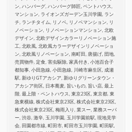
ン
,
ハンバーグ
,
ハンバーグ師匠
,
ペントハウス
,
マンション
,
ライオンズガーデン玉川学園
,
ラン
チ
,
ランチタイム
,
リノベ
,
リノベマンション
,
リ
ノベーション
,
リノベーションマンション
,
北欧
デザイン
,
北欧デザインカラーリノベーション施
工
,
北欧風
,
北欧風カラーデザインリノベーショ
ン
,
北欧風リノベーション
,
南町田
,
唐揚げ
,
団地
,
売買物件
,
定食
,
害虫駆除
,
家具付き
,
小池百合子
都知事
,
小田急線
,
小田急線
,
川崎市麻生区
,
成瀬
駅
,
新ゆりGTアカシア
,
新ゆりグリーンタウン・
アカシア街区
,
日本蕎麦
,
旨いもの
,
旨い店
,
最上
階
,
最上階・ペントハウス
,
東京23区
,
東京都
,
東
急東横線
,
株式会社東京23区
,
株式会社東京23区
,
株式会社東京23区
,
梅雨入り
,
業スー
,
業務スーパ
ー
,
渋谷
,
激辛
,
玉川学園
,
玉川学園前駅
,
現地見学
会
,
田園都市線
,
町田市
,
町田市玉川学園
,
町田駅
,