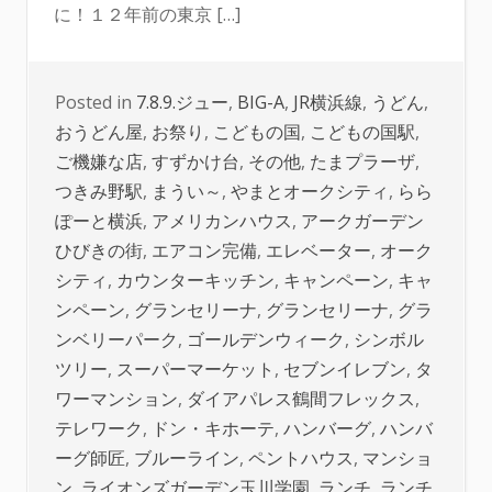
に！１２年前の東京 […]
Posted in
7.8.9.ジュー
,
BIG-A
,
JR横浜線
,
うどん
,
おうどん屋
,
お祭り
,
こどもの国
,
こどもの国駅
,
ご機嫌な店
,
すずかけ台
,
その他
,
たまプラーザ
,
つきみ野駅
,
まうい～
,
やまとオークシティ
,
らら
ぽーと横浜
,
アメリカンハウス
,
アークガーデン
ひびきの街
,
エアコン完備
,
エレベーター
,
オーク
シティ
,
カウンターキッチン
,
キャンペーン
,
キャ
ンペーン
,
グランセリーナ
,
グランセリーナ
,
グラ
ンベリーパーク
,
ゴールデンウィーク
,
シンボル
ツリー
,
スーパーマーケット
,
セブンイレブン
,
タ
ワーマンション
,
ダイアパレス鶴間フレックス
,
テレワーク
,
ドン・キホーテ
,
ハンバーグ
,
ハンバ
ーグ師匠
,
ブルーライン
,
ペントハウス
,
マンショ
ン
,
ライオンズガーデン玉川学園
,
ランチ
,
ランチ