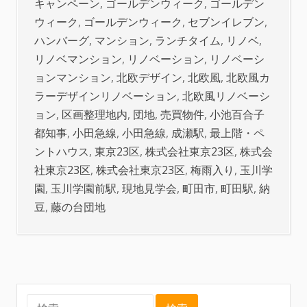
キャンペーン
,
ゴールデンウィーク
,
ゴールデン
ウィーク
,
ゴールデンウィーク
,
セブンイレブン
,
ハンバーグ
,
マンション
,
ランチタイム
,
リノベ
,
リノベマンション
,
リノベーション
,
リノベーシ
ョンマンション
,
北欧デザイン
,
北欧風
,
北欧風カ
ラーデザインリノベーション
,
北欧風リノベーシ
ョン
,
区画整理地内
,
団地
,
売買物件
,
小池百合子
都知事
,
小田急線
,
小田急線
,
成瀬駅
,
最上階・ペ
ントハウス
,
東京23区
,
株式会社東京23区
,
株式会
社東京23区
,
株式会社東京23区
,
梅雨入り
,
玉川学
園
,
玉川学園前駅
,
現地見学会
,
町田市
,
町田駅
,
納
豆
,
藤の台団地
検