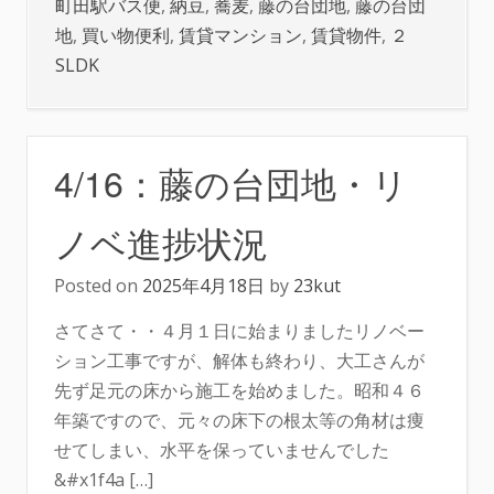
町田駅バス便
,
納豆
,
蕎麦
,
藤の台団地
,
藤の台団
地
,
買い物便利
,
賃貸マンション
,
賃貸物件
,
２
SLDK
4/16：藤の台団地・リ
ノベ進捗状況
Posted on
2025年4月18日
by
23kut
さてさて・・４月１日に始まりましたリノベー
ション工事ですが、解体も終わり、大工さんが
先ず足元の床から施工を始めました。昭和４６
年築ですので、元々の床下の根太等の角材は痩
せてしまい、水平を保っていませんでした
&#x1f4a […]