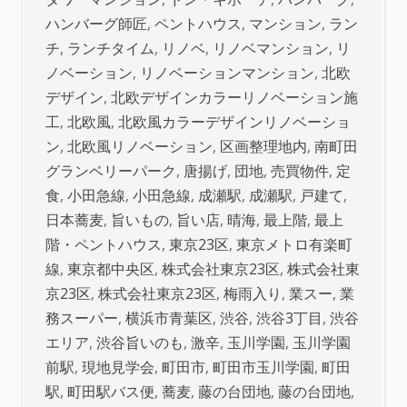
ハンバーグ師匠
,
ペントハウス
,
マンション
,
ラン
チ
,
ランチタイム
,
リノベ
,
リノベマンション
,
リ
ノベーション
,
リノベーションマンション
,
北欧
デザイン
,
北欧デザインカラーリノベーション施
工
,
北欧風
,
北欧風カラーデザインリノベーショ
ン
,
北欧風リノベーション
,
区画整理地内
,
南町田
グランベリーパーク
,
唐揚げ
,
団地
,
売買物件
,
定
食
,
小田急線
,
小田急線
,
成瀬駅
,
成瀬駅
,
戸建て
,
日本蕎麦
,
旨いもの
,
旨い店
,
晴海
,
最上階
,
最上
階・ペントハウス
,
東京23区
,
東京メトロ有楽町
線
,
東京都中央区
,
株式会社東京23区
,
株式会社東
京23区
,
株式会社東京23区
,
梅雨入り
,
業スー
,
業
務スーパー
,
横浜市青葉区
,
渋谷
,
渋谷3丁目
,
渋谷
エリア
,
渋谷旨いのも
,
激辛
,
玉川学園
,
玉川学園
前駅
,
現地見学会
,
町田市
,
町田市玉川学園
,
町田
駅
,
町田駅バス便
,
蕎麦
,
藤の台団地
,
藤の台団地
,