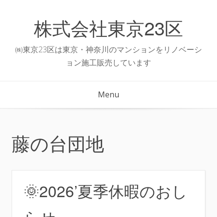
Skip
to
株式会社東京23区
content
㈱東京23区は東京・神奈川のマンションをリノベーシ
ョン施工販売しています
Menu
藤の台団地
🌞2026’夏季休暇のおし
らせ