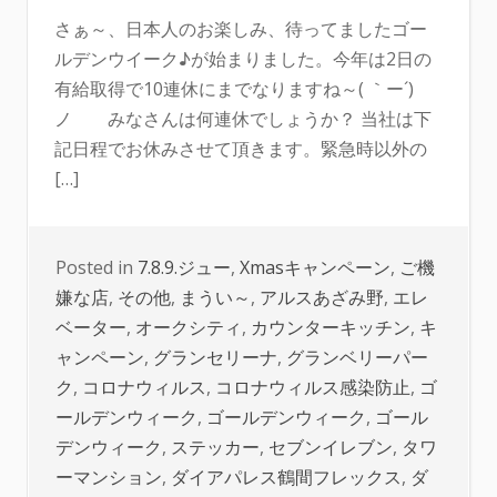
さぁ～、日本人のお楽しみ、待ってましたゴー
ルデンウイーク♪が始まりました。今年は2日の
有給取得で10連休にまでなりますね～( ｀ー´)
ノ みなさんは何連休でしょうか？ 当社は下
記日程でお休みさせて頂きます。緊急時以外の
[…]
Posted in
7.8.9.ジュー
,
Xmasキャンペーン
,
ご機
嫌な店
,
その他
,
まうい～
,
アルスあざみ野
,
エレ
ベーター
,
オークシティ
,
カウンターキッチン
,
キ
ャンペーン
,
グランセリーナ
,
グランベリーパー
ク
,
コロナウィルス
,
コロナウィルス感染防止
,
ゴ
ールデンウィーク
,
ゴールデンウィーク
,
ゴール
デンウィーク
,
ステッカー
,
セブンイレブン
,
タワ
ーマンション
,
ダイアパレス鶴間フレックス
,
ダ