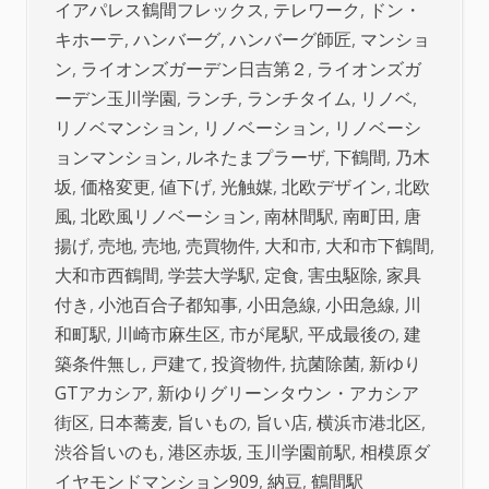
イアパレス鶴間フレックス
,
テレワーク
,
ドン・
キホーテ
,
ハンバーグ
,
ハンバーグ師匠
,
マンショ
ン
,
ライオンズガーデン日吉第２
,
ライオンズガ
ーデン玉川学園
,
ランチ
,
ランチタイム
,
リノベ
,
リノベマンション
,
リノベーション
,
リノベーシ
ョンマンション
,
ルネたまプラーザ
,
下鶴間
,
乃木
坂
,
価格変更
,
値下げ
,
光触媒
,
北欧デザイン
,
北欧
風
,
北欧風リノベーション
,
南林間駅
,
南町田
,
唐
揚げ
,
売地
,
売地
,
売買物件
,
大和市
,
大和市下鶴間
,
大和市西鶴間
,
学芸大学駅
,
定食
,
害虫駆除
,
家具
付き
,
小池百合子都知事
,
小田急線
,
小田急線
,
川
和町駅
,
川崎市麻生区
,
市が尾駅
,
平成最後の
,
建
築条件無し
,
戸建て
,
投資物件
,
抗菌除菌
,
新ゆり
GTアカシア
,
新ゆりグリーンタウン・アカシア
街区
,
日本蕎麦
,
旨いもの
,
旨い店
,
横浜市港北区
,
渋谷旨いのも
,
港区赤坂
,
玉川学園前駅
,
相模原ダ
イヤモンドマンション909
,
納豆
,
鶴間駅