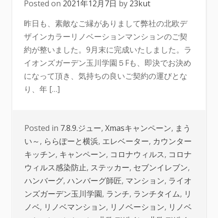
Posted on
2021年12月7日
by
23kut
昨日も、素敵なご縁がありまして弊社の北欧デ
ザインカラーリノベーションマンションのご契
約が整いました。9月末に完成いたしました。ラ
イオンズガーデン玉川学園５Fも、即決でお決め
になって頂き、気持ちの良いご契約の運びとな
り、年 […]
Posted in
7.8.9.ジュー
,
Xmasキャンペーン
,
まう
い～
,
ららぽーと横浜
,
エレベーター
,
カウンター
キッチン
,
キャンペーン
,
コロナウィルス
,
コロナ
ウィルス感染防止
,
ステッカー
,
セブンイレブン
,
ハンバーグ
,
ハンバーグ師匠
,
マンション
,
ライオ
ンズガーデン玉川学園
,
ランチ
,
ランチタイム
,
リ
ノベ
,
リノベマンション
,
リノベーション
,
リノベ