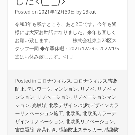
Posted on
2021年12月30日
by
23kut
令和3年も残すところ、あと2日です。今年も皆
様には大変お世話になりました。来年も宜しく
お願い致します。 株式会社東京23区ス
タッフ一同 ◆冬季休暇：2021/12/29～2022/1/5
迄はお休み致します。< […]
Posted in
コロナウィルス
,
コロナウィルス感染
防止
,
テレワーク
,
マンション
,
リノベ
,
リノベマ
ンション
,
リノベーション
,
リノベーションマン
ション
,
光触媒
,
北欧デザイン
,
北欧デザインカラ
ーリノベーション施工
,
北欧風
,
北欧風カラーデ
ザインリノベーション
,
北欧風リノベーション
,
害虫駆除
,
家具付き
,
感染防止ステッカー
,
感染防