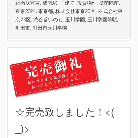
止徹底宣言
,
成瀬駅
,
戸建て
,
投資物件
,
抗菌除菌
,
東京23区
,
東京都
,
株式会社東京23区
,
株式会社東
京23区
,
渋谷旨いのも
,
玉川学園
,
玉川学園前駅
,
町田市
,
町田市玉川学園
☆完売致しました！<(_
_)>