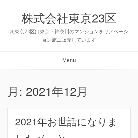
Skip
to
株式会社東京23区
content
㈱東京23区は東京・神奈川のマンションをリノベーシ
ョン施工販売しています
Menu
月:
2021年12月
2021年お世話になりま
した<(_ _)>