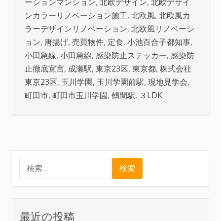
ーションマンション
,
北欧デザイン
,
北欧デザイ
ンカラーリノベーション施工
,
北欧風
,
北欧風カ
ラーデザインリノベーション
,
北欧風リノベーシ
ョン
,
唐揚げ
,
売買物件
,
定食
,
小池百合子都知事
,
小田急線
,
小田急線
,
感染防止ステッカー
,
感染防
止徹底宣言
,
成瀬駅
,
東京23区
,
東京都
,
株式会社
東京23区
,
玉川学園
,
玉川学園前駅
,
現地見学会
,
町田市
,
町田市玉川学園
,
鶴間駅
,
３LDK
検
索:
最近の投稿