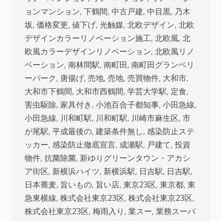
ョンマンション
,
下鶴間
,
中古戸建
,
中目黒
,
乃木
坂
,
価格変更
,
値下げ
,
光触媒
,
北欧デザイン
,
北欧
デザインカラーリノベーション施工
,
北欧風
,
北
欧風カラーデザインリノベーション
,
北欧風リノ
ベーション
,
南林間駅
,
南町田
,
南町田グランベリ
ーパーク
,
唐揚げ
,
売地
,
売地
,
売買物件
,
大和市
,
大和市下鶴間
,
大和市西鶴間
,
学芸大学駅
,
定食
,
害虫駆除
,
家具付き
,
小池百合子都知事
,
小田急線
,
小田急線
,
川和町駅
,
川和町駅
,
川崎市麻生区
,
市
が尾駅
,
平成最後の
,
建築条件無し
,
感染防止ステ
ッカー
,
感染防止徹底宣言
,
成瀬駅
,
戸建て
,
投資
物件
,
抗菌除菌
,
新ゆりグリーンタウン・アカシ
ア街区
,
新横浜ハイツ
,
新横浜駅
,
日吉駅
,
日吉駅
,
日本蕎麦
,
旨いもの
,
旨い店
,
東京23区
,
東京都
,
東
急東横線
,
株式会社東京23区
,
株式会社東京23区
,
株式会社東京23区
,
梅雨入り
,
業スー
,
業務スーパ