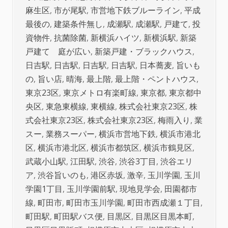
麻生区
,
市が尾駅
,
市営地下鉄ブルーライン
,
平成
最後の
,
建築条件無し
,
成瀬駅
,
成瀬駅
,
戸建て
,
投
資物件
,
抗菌除菌
,
新横浜ハイツ
,
新横浜駅
,
新築
戸建て 庭が広い
,
新築戸建・ブラックハウス
,
日吉駅
,
日吉駅
,
日吉駅
,
日吉駅
,
日本蕎麦
,
旨いも
の
,
旨い店
,
晴海
,
最上階
,
最上階・ペントハウス
,
東京23区
,
東京メトロ有楽町線
,
東京都
,
東京都中
央区
,
東急東横線
,
東横線
,
株式会社東京23区
,
株
式会社東京23区
,
株式会社東京23区
,
梅雨入り
,
業
スー
,
業務スーパー
,
横浜市営地下鉄
,
横浜市港北
区
,
横浜市港北区
,
横浜市都筑区
,
横浜市鶴見区
,
武蔵小山駅
,
江田駅
,
渋谷
,
渋谷3丁目
,
渋谷エリ
ア
,
渋谷旨いのも
,
港区赤坂
,
激辛
,
玉川学園
,
玉川
学園1丁目
,
玉川学園前駅
,
現地見学会
,
田園都市
線
,
町田市
,
町田市玉川学園
,
町田市西成瀬１丁目
,
町田駅
,
町田駅バス便
,
目黒区
,
目黒区目黒本町
,