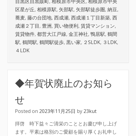
目黒区目黒販町
,
相模原市中央区
,
相模原市中央
区星が丘
,
相模原駅
,
矢部駅
,
矢部駅徒歩圏
,
納豆
,
蕎麦
,
藤の台団地
,
西成瀬
,
西成瀬１丁目新築
,
西
成瀬２丁目
,
豊洲
,
買い物便利
,
賃貸マンション
,
賃貸物件
,
都営大江戸線
,
金王神社
,
鴨居駅
,
鶴間
駅
,
鶴間駅
,
鶴間駅徒歩
,
黒い家
,
２SLDK
,
３LDK
,
４LDK
◆年賀状廃止のお知ら
せ
Posted on
2023年11月25日
by
23kut
拝啓 時下益々ご清栄のこととお慶び申し上げ
ます。平素は格別のご愛顧を賜り厚くお礼申し