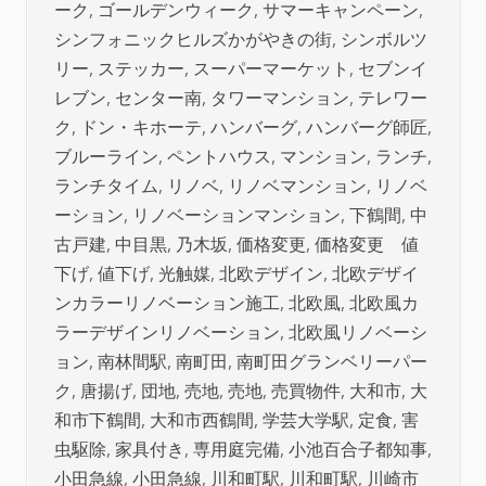
ーク
,
ゴールデンウィーク
,
サマーキャンペーン
,
シンフォニックヒルズかがやきの街
,
シンボルツ
リー
,
ステッカー
,
スーパーマーケット
,
セブンイ
レブン
,
センター南
,
タワーマンション
,
テレワー
ク
,
ドン・キホーテ
,
ハンバーグ
,
ハンバーグ師匠
,
ブルーライン
,
ペントハウス
,
マンション
,
ランチ
,
ランチタイム
,
リノベ
,
リノベマンション
,
リノベ
ーション
,
リノベーションマンション
,
下鶴間
,
中
古戸建
,
中目黒
,
乃木坂
,
価格変更
,
価格変更 値
下げ
,
値下げ
,
光触媒
,
北欧デザイン
,
北欧デザイ
ンカラーリノベーション施工
,
北欧風
,
北欧風カ
ラーデザインリノベーション
,
北欧風リノベーシ
ョン
,
南林間駅
,
南町田
,
南町田グランベリーパー
ク
,
唐揚げ
,
団地
,
売地
,
売地
,
売買物件
,
大和市
,
大
和市下鶴間
,
大和市西鶴間
,
学芸大学駅
,
定食
,
害
虫駆除
,
家具付き
,
専用庭完備
,
小池百合子都知事
,
小田急線
,
小田急線
,
川和町駅
,
川和町駅
,
川崎市