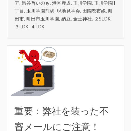
ア
,
渋谷旨いのも
,
港区赤坂
,
玉川学園
,
玉川学園1
丁目
,
玉川学園前駅
,
現地見学会
,
田園都市線
,
町
田市
,
町田市玉川学園
,
納豆
,
金王神社
,
２SLDK
,
３LDK
,
４LDK
重要：弊社を装った不
審メールにご注意！