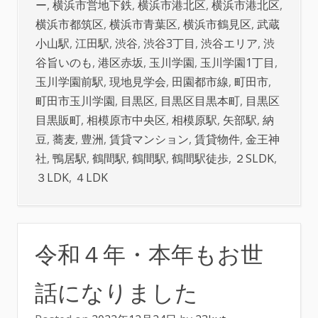
ー
,
横浜市営地下鉄
,
横浜市港北区
,
横浜市港北区
,
横浜市都筑区
,
横浜市青葉区
,
横浜市鶴見区
,
武蔵
小山駅
,
江田駅
,
渋谷
,
渋谷3丁目
,
渋谷エリア
,
渋
谷旨いのも
,
港区赤坂
,
玉川学園
,
玉川学園1丁目
,
玉川学園前駅
,
現地見学会
,
田園都市線
,
町田市
,
町田市玉川学園
,
目黒区
,
目黒区目黒本町
,
目黒区
目黒販町
,
相模原市中央区
,
相模原駅
,
矢部駅
,
納
豆
,
蕎麦
,
豊洲
,
賃貸マンション
,
賃貸物件
,
金王神
社
,
鴨居駅
,
鶴間駅
,
鶴間駅
,
鶴間駅徒歩
,
２SLDK
,
３LDK
,
４LDK
令和４年・本年もお世
話になりました