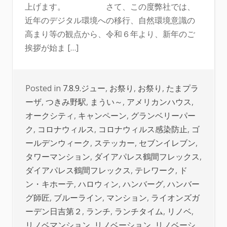
上げます。 さて、この度弊社では、
近年のデジタル環境への移行、自然環境意識の
高まり等の観点から、令和６年より、新年のご
挨拶が始ま […]
Posted in
7.8.9.ジュー
,
お祭り
,
お祭り
,
たまプラ
ーザ
,
つきみ野駅
,
まうい～
,
アメリカンハウス
,
オークシティ
,
キャンペーン
,
グランベリーパー
ク
,
コロナウィルス
,
コロナウィルス感染防止
,
ゴ
ールデンウィーク
,
ステッカー
,
セブンイレブン
,
タワーマンション
,
ダイアパレス鶴間フレックス
,
ダイアパレス鶴間フレックス
,
テレワーク
,
ド
ン・キホーテ
,
ハロウィン
,
ハンバーグ
,
ハンバー
グ師匠
,
ブルーライン
,
マンション
,
ライオンズガ
ーデン日吉第２
,
ランチ
,
ランチタイム
,
リノベ
,
リノベマンション
,
リノベーション
,
リノベーシ