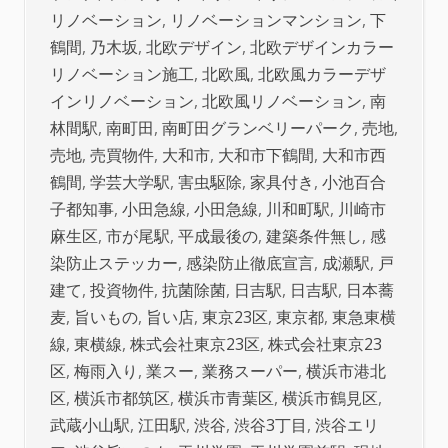
リノベーション
,
リノベーションマンション
,
下
鶴間
,
乃木坂
,
北欧デザイン
,
北欧デザインカラー
リノベーション施工
,
北欧風
,
北欧風カラーデザ
インリノベーション
,
北欧風リノベーション
,
南
林間駅
,
南町田
,
南町田グランベリーパーク
,
売地
,
売地
,
売買物件
,
大和市
,
大和市下鶴間
,
大和市西
鶴間
,
学芸大学駅
,
害虫駆除
,
家具付き
,
小池百合
子都知事
,
小田急線
,
小田急線
,
川和町駅
,
川崎市
麻生区
,
市が尾駅
,
平成最後の
,
建築条件無し
,
感
染防止ステッカー
,
感染防止徹底宣言
,
成瀬駅
,
戸
建て
,
投資物件
,
抗菌除菌
,
日吉駅
,
日吉駅
,
日本蕎
麦
,
旨いもの
,
旨い店
,
東京23区
,
東京都
,
東急東横
線
,
東横線
,
株式会社東京23区
,
株式会社東京23
区
,
梅雨入り
,
業スー
,
業務スーパー
,
横浜市港北
区
,
横浜市都筑区
,
横浜市青葉区
,
横浜市鶴見区
,
武蔵小山駅
,
江田駅
,
渋谷
,
渋谷3丁目
,
渋谷エリ