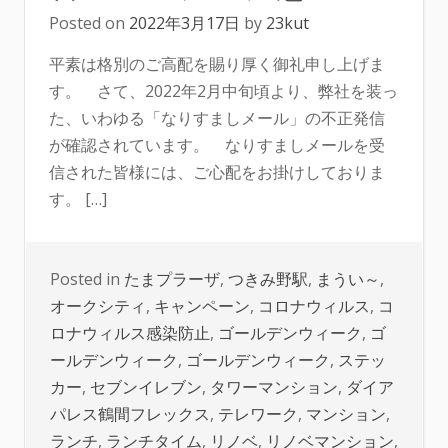
Posted on
2022年3月17日
by
23kut
平素は格別のご高配を賜り厚く御礼申し上げま
す。 さて、2022年2月中旬頃より、弊社を装っ
た、いわゆる「なりすましメール」の不正発信
が確認されています。 なりすましメールを受
信された皆様には、ご心配をお掛けしておりま
す。 […]
Posted in
たまプラーザ
,
つきみ野駅
,
まうい～
,
オークシティ
,
キャンペーン
,
コロナウィルス
,
コ
ロナウィルス感染防止
,
ゴールデンウィーク
,
ゴ
ールデンウィーク
,
ゴールデンウィーク
,
ステッ
カー
,
セブンイレブン
,
タワーマンション
,
ダイア
パレス鶴間フレックス
,
テレワーク
,
マンション
,
ランチ
,
ランチタイム
,
リノベ
,
リノベマンション
,