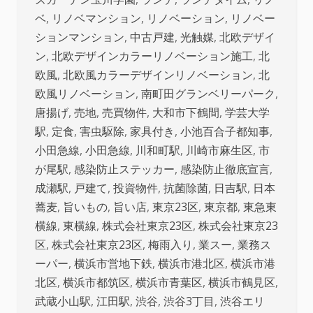
ベ
,
リノベマンション
,
リノベーション
,
リノベー
ションマンション
,
中古戸建
,
光触媒
,
北欧デザイ
ン
,
北欧デザインカラーリノベーション施工
,
北
欧風
,
北欧風カラーデザインリノベーション
,
北
欧風リノベーション
,
南町田グランベリーパーク
,
唐揚げ
,
売地
,
売買物件
,
大和市下鶴間
,
学芸大学
駅
,
定食
,
害虫駆除
,
家具付き
,
小池百合子都知事
,
小田急線
,
小田急線
,
川和町駅
,
川崎市麻生区
,
市
が尾駅
,
感染防止ステッカー
,
感染防止徹底宣言
,
成瀬駅
,
戸建て
,
投資物件
,
抗菌除菌
,
日吉駅
,
日本
蕎麦
,
旨いもの
,
旨い店
,
東京23区
,
東京都
,
東急東
横線
,
東横線
,
株式会社東京23区
,
株式会社東京23
区
,
株式会社東京23区
,
梅雨入り
,
業スー
,
業務ス
ーパー
,
横浜市営地下鉄
,
横浜市港北区
,
横浜市港
北区
,
横浜市都筑区
,
横浜市青葉区
,
横浜市鶴見区
,
武蔵小山駅
,
江田駅
,
渋谷
,
渋谷3丁目
,
渋谷エリ