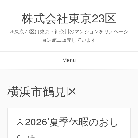
Skip
to
株式会社東京23区
content
㈱東京23区は東京・神奈川のマンションをリノベーシ
ョン施工販売しています
Menu
横浜市鶴見区
🌞2026’夏季休暇のおし
らせ