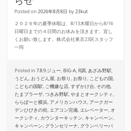
Posted on
2026年8月8日
by
23kut
２０２６年の夏季休暇は、8/13木曜日から8/16
日曜日までの４日間のお休みを頂きます。宜し
くお願い致します。株式会社東京23区スタッフ
一同
Posted in
7.8.9.ジュー
,
BIG-A
,
R調
,
あざみ野駅
,
うどん
,
おうどん屋
,
お祭り
,
お祭り
,
こどもの国
,
こどもの国駅
,
ご機嫌な店
,
すずかけ台
,
その他
,
たまプラーザ
,
つきみ野駅
,
やまとオークシティ
,
ららぽーと横浜
,
アメリカンハウス
,
アークガー
デンひびきの街
,
エアコン完備
,
エレベーター
,
オ
ークシティ
,
カウンターキッチン
,
キャンペーン
,
キャンペーン
,
グランセリーナ
,
グランベリーパ