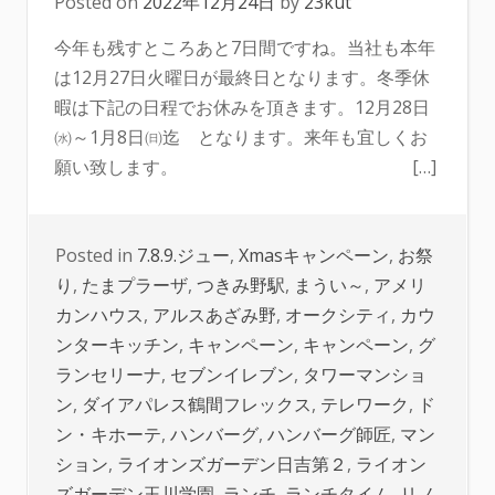
Posted on
2022年12月24日
by
23kut
今年も残すところあと7日間ですね。当社も本年
は12月27日火曜日が最終日となります。冬季休
暇は下記の日程でお休みを頂きます。12月28日
㈬～1月8日㈰迄 となります。来年も宜しくお
願い致します。 […]
Posted in
7.8.9.ジュー
,
Xmasキャンペーン
,
お祭
り
,
たまプラーザ
,
つきみ野駅
,
まうい～
,
アメリ
カンハウス
,
アルスあざみ野
,
オークシティ
,
カウ
ンターキッチン
,
キャンペーン
,
キャンペーン
,
グ
ランセリーナ
,
セブンイレブン
,
タワーマンショ
ン
,
ダイアパレス鶴間フレックス
,
テレワーク
,
ド
ン・キホーテ
,
ハンバーグ
,
ハンバーグ師匠
,
マン
ション
,
ライオンズガーデン日吉第２
,
ライオン
ズガーデン玉川学園
,
ランチ
,
ランチタイム
,
リノ