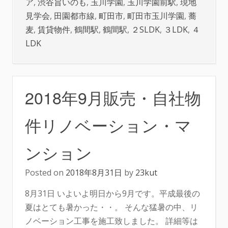
ア
,
渋谷旨いのも
,
玉川学園
,
玉川学園前駅
,
現地
見学会
,
田園都市線
,
町田市
,
町田市玉川学園
,
蕎
麦
,
賃貸物件
,
鶴間駅
,
鶴間駅
,
２SLDK
,
３LDK
,
４
LDK
2018年9月販売・自社物
件リノベーション・マ
ンション
Posted on
2018年8月31日
by
23kut
8月31日 いよいよ明日から9月です。平成最後の
夏はとても暑かった・・。 そんな猛暑の中、リ
ノベーション工事を施工致しました。 詳細等は