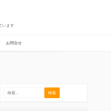
ています
お問合せ
検
索: