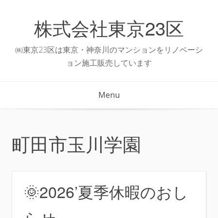
Skip
to
株式会社東京23区
content
㈱東京23区は東京・神奈川のマンションをリノベーシ
ョン施工販売しています
Menu
町田市玉川学園
🌞2026’夏季休暇のおし
らせ