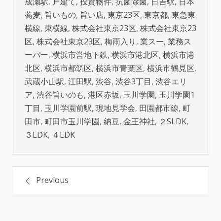
成瀬駅
,
戸建て
,
投資物件
,
抗菌除菌
,
日吉駅
,
日本
蕎麦
,
旨いもの
,
旨い店
,
東京23区
,
東京都
,
東急東
横線
,
東横線
,
株式会社東京23区
,
株式会社東京23
区
,
株式会社東京23区
,
梅雨入り
,
業スー
,
業務ス
ーパー
,
横浜市営地下鉄
,
横浜市港北区
,
横浜市港
北区
,
横浜市都筑区
,
横浜市青葉区
,
横浜市鶴見区
,
武蔵小山駅
,
江田駅
,
渋谷
,
渋谷3丁目
,
渋谷エリ
ア
,
渋谷旨いのも
,
港区赤坂
,
玉川学園
,
玉川学園1
丁目
,
玉川学園前駅
,
現地見学会
,
田園都市線
,
町
田市
,
町田市玉川学園
,
納豆
,
金王神社
,
２SLDK
,
３LDK
,
４LDK
投
Previous
稿