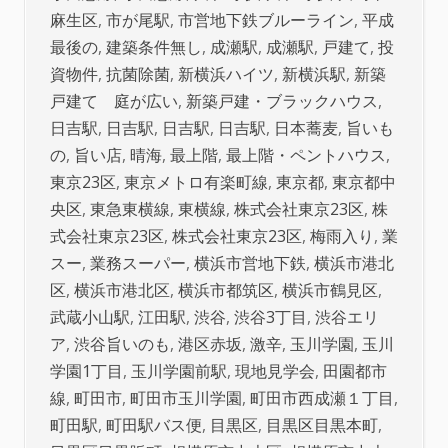
麻生区
,
市が尾駅
,
市営地下鉄ブルーライン
,
平成
最後の
,
建築条件無し
,
成瀬駅
,
成瀬駅
,
戸建て
,
投
資物件
,
抗菌除菌
,
新横浜ハイツ
,
新横浜駅
,
新築
戸建て 庭が広い
,
新築戸建・ブラックハウス
,
日吉駅
,
日吉駅
,
日吉駅
,
日吉駅
,
日本蕎麦
,
旨いも
の
,
旨い店
,
晴海
,
最上階
,
最上階・ペントハウス
,
東京23区
,
東京メトロ有楽町線
,
東京都
,
東京都中
央区
,
東急東横線
,
東横線
,
株式会社東京23区
,
株
式会社東京23区
,
株式会社東京23区
,
梅雨入り
,
業
スー
,
業務スーパー
,
横浜市営地下鉄
,
横浜市港北
区
,
横浜市港北区
,
横浜市都筑区
,
横浜市鶴見区
,
武蔵小山駅
,
江田駅
,
渋谷
,
渋谷3丁目
,
渋谷エリ
ア
,
渋谷旨いのも
,
港区赤坂
,
激辛
,
玉川学園
,
玉川
学園1丁目
,
玉川学園前駅
,
現地見学会
,
田園都市
線
,
町田市
,
町田市玉川学園
,
町田市西成瀬１丁目
,
町田駅
,
町田駅バス便
,
目黒区
,
目黒区目黒本町
,