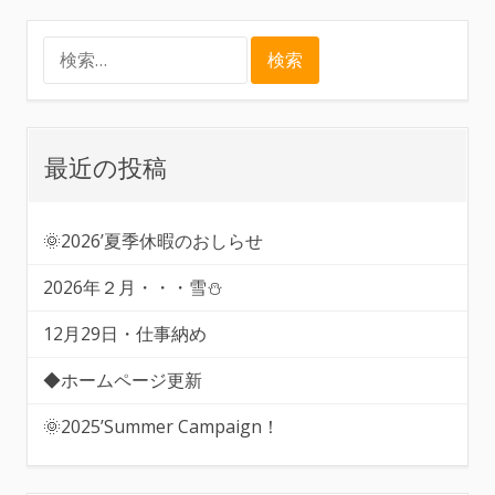
ナ
検
ビ
索:
ゲ
最近の投稿
ー
🌞2026’夏季休暇のおしらせ
シ
2026年２月・・・雪⛄
ョ
12月29日・仕事納め
ン
◆ホームページ更新
🌞2025’Summer Campaign！