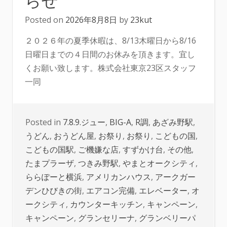
Posted on
2026年8月8日
by
23kut
２０２６年の夏季休暇は、8/13木曜日から8/16
日曜日までの４日間のお休みを頂きます。宜し
くお願い致します。株式会社東京23区スタッフ
一同
Posted in
7.8.9.ジュー
,
BIG-A
,
R調
,
あざみ野駅
,
うどん
,
おうどん屋
,
お祭り
,
お祭り
,
こどもの国
,
こどもの国駅
,
ご機嫌な店
,
すずかけ台
,
その他
,
たまプラーザ
,
つきみ野駅
,
やまとオークシティ
,
ららぽーと横浜
,
アメリカンハウス
,
アークガー
デンひびきの街
,
エアコン完備
,
エレベーター
,
オ
ークシティ
,
カウンターキッチン
,
キャンペーン
,
キャンペーン
,
グランセリーナ
,
グランベリーパ