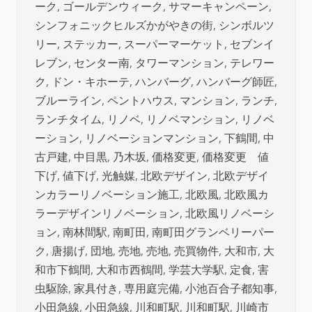
ーク
,
ゴールデンウィーク
,
サマーキャンペーン
,
シンフォニックヒルズかがやきの街
,
シンボルツ
リー
,
ステッカー
,
スーパーマーケット
,
セブンイ
レブン
,
センター南
,
タワーマンション
,
テレワー
ク
,
ドン・キホーテ
,
ハンバーグ
,
ハンバーグ師匠
,
ブルーライン
,
ペントハウス
,
マンション
,
ランチ
,
ランチタイム
,
リノベ
,
リノベマンション
,
リノベ
ーション
,
リノベーションマンション
,
下鶴間
,
中
古戸建
,
中目黒
,
乃木坂
,
価格変更
,
価格変更 値
下げ
,
値下げ
,
光触媒
,
北欧デザイン
,
北欧デザイ
ンカラーリノベーション施工
,
北欧風
,
北欧風カ
ラーデザインリノベーション
,
北欧風リノベーシ
ョン
,
南林間駅
,
南町田
,
南町田グランベリーパー
ク
,
唐揚げ
,
団地
,
売地
,
売地
,
売買物件
,
大和市
,
大
和市下鶴間
,
大和市西鶴間
,
学芸大学駅
,
定食
,
害
虫駆除
,
家具付き
,
専用庭完備
,
小池百合子都知事
,
小田急線
,
小田急線
,
川和町駅
,
川和町駅
,
川崎市