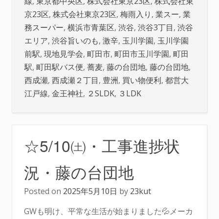
線
,
東京都中央区
,
株式会社東京23区
,
株式会社東
京23区
,
株式会社東京23区
,
梅雨入り
,
業スー
,
業
務スーパー
,
横浜市青葉区
,
渋谷
,
渋谷3丁目
,
渋谷
エリア
,
渋谷旨いのも
,
激辛
,
玉川学園
,
玉川学園
前駅
,
現地見学会
,
町田市
,
町田市玉川学園
,
町田
駅
,
町田駅バス便
,
蕎麦
,
藤の台団地
,
藤の台団地
,
西成瀬
,
西成瀬２丁目
,
豊洲
,
買い物便利
,
都営大
江戸線
,
金王神社
,
２SLDK
,
３LDK
☆5/10㈯・工事進捗状
況・藤の台団地
Posted on
2025年5月10日
by
23kut
GWも明け、平常な生活が始まりました💦メーカ