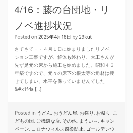
4/16：藤の台団地・リ
ノベ進捗状況
Posted on
2025年4月18日
by
23kut
さてさて・・４月１日に始まりましたリノベー
ション工事ですが、解体も終わり、大工さんが
先ず足元の床から施工を始めました。昭和４６
年築ですので、元々の床下の根太等の角材は痩
せてしまい、水平を保っていませんでした
&#x1f4a […]
Posted in
うどん
,
おうどん屋
,
お祭り
,
お祭り
,
こ
どもの国
,
ご機嫌な店
,
その他
,
まうい～
,
キャン
ペーン
,
コロナウィルス感染防止
,
ゴールデンウ