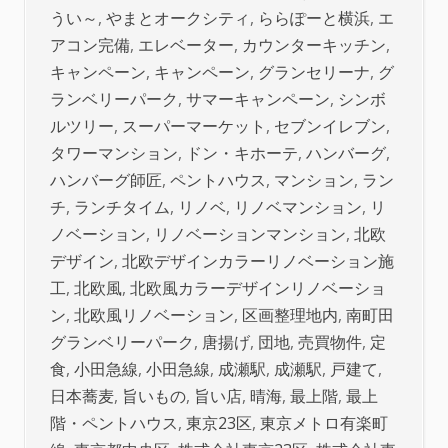
うい～
,
やまとオークシティ
,
ららぽーと横浜
,
エ
アコン完備
,
エレベーター
,
カウンターキッチン
,
キャンペーン
,
キャンペーン
,
グランセリーナ
,
グ
ランベリーパーク
,
サマーキャンペーン
,
シンボ
ルツリー
,
スーパーマーケット
,
セブンイレブン
,
タワーマンション
,
ドン・キホーテ
,
ハンバーグ
,
ハンバーグ師匠
,
ペントハウス
,
マンション
,
ラン
チ
,
ランチタイム
,
リノベ
,
リノベマンション
,
リ
ノベーション
,
リノベーションマンション
,
北欧
デザイン
,
北欧デザインカラーリノベーション施
工
,
北欧風
,
北欧風カラーデザインリノベーショ
ン
,
北欧風リノベーション
,
区画整理地内
,
南町田
グランベリーパーク
,
唐揚げ
,
団地
,
売買物件
,
定
食
,
小田急線
,
小田急線
,
成瀬駅
,
成瀬駅
,
戸建て
,
日本蕎麦
,
旨いもの
,
旨い店
,
晴海
,
最上階
,
最上
階・ペントハウス
,
東京23区
,
東京メトロ有楽町