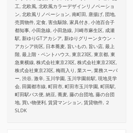
工
,
北欧風
,
北欧風カラーデザインリノベーショ
ン
,
北欧風リノベーション
,
南町田
,
唐揚げ
,
団地
,
売買物件
,
定食
,
害虫駆除
,
家具付き
,
小池百合子
都知事
,
小田急線
,
小田急線
,
川崎市麻生区
,
成瀬
駅
,
新ゆりGTアカシア
,
新ゆりグリーンタウン・
アカシア街区
,
日本蕎麦
,
旨いもの
,
旨い店
,
最上
階
,
最上階・ペントハウス
,
東京23区
,
東京都
,
東
急東横線
,
株式会社東京23区
,
株式会社東京23区
,
株式会社東京23区
,
梅雨入り
,
業スー
,
業務スーパ
ー
,
渋谷
,
激辛
,
玉川学園
,
玉川学園前駅
,
現地見学
会
,
田園都市線
,
町田市
,
町田市玉川学園
,
町田駅
,
町田駅バス便
,
納豆
,
蕎麦
,
藤の台団地
,
藤の台団
地
,
買い物便利
,
賃貸マンション
,
賃貸物件
,
２
SLDK