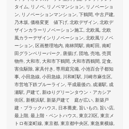
タイム
,
リノベ
,
リノベマンション
,
リノベーショ
ン
,
リノベーションマンション
,
下鶴間
,
中古戸建
,
乃木坂
,
価格変更 値下げ
,
北欧デザイン
,
北欧デ
ザインカラーリノベーション施工
,
北欧風
,
北欧
風カラーデザインリノベーション
,
北欧風リノベ
ーション
,
区画整理地内
,
南林間駅
,
南町田
,
南町
田グランベリーパーク
,
唐揚げ
,
団地
,
売地
,
売買
物件
,
大和市
,
大和市下鶴間
,
大和市西鶴間
,
定食
,
害虫駆除
,
家具付き
,
専用庭完備
,
小池百合子都知
事
,
小田急線
,
小田急線
,
川和町駅
,
川崎市麻生区
,
市営地下鉄ブルーライン
,
平成最後の
,
成瀬駅
,
成
瀬駅
,
戸建て
,
新ゆりグリーンタウン・アカシア
街区
,
新横浜駅
,
新築戸建て 庭が広い
,
新築戸
建・ブラックハウス
,
日本蕎麦
,
旨いもの
,
旨い店
,
最上階
,
最上階・ペントハウス
,
東京23区
,
東京メ
トロ有楽町線
,
東京都
,
東京都中央区
,
東急東横線
,