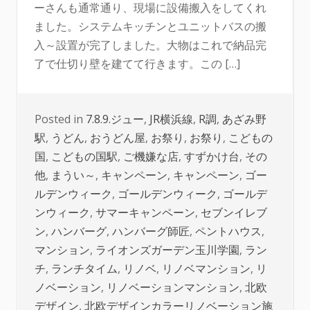
ーさんも通常通り、現場に設備搬入をしてくれ
ました。システムキッチンとユニットバスの搬
入～設置が完了しました。大物はこれで納品完
了で仕切り壁を建てて行きます。この […]
Posted in
7.8.9.ジュー
,
JR横浜線
,
R調
,
あざみ野
駅
,
うどん
,
おうどん屋
,
お祭り
,
お祭り
,
こどもの
国
,
こどもの国駅
,
ご機嫌な店
,
すずかけ台
,
その
他
,
まうい～
,
キャンペーン
,
キャンペーン
,
ゴー
ルデンウィーク
,
ゴールデンウィーク
,
ゴールデ
ンウィーク
,
サマーキャンペーン
,
セブンイレブ
ン
,
ハンバーグ
,
ハンバーグ師匠
,
ペントハウス
,
マンション
,
ライオンズガーデン玉川学園
,
ラン
チ
,
ランチタイム
,
リノベ
,
リノベマンション
,
リ
ノベーション
,
リノベーションマンション
,
北欧
デザイン
,
北欧デザインカラーリノベーション施