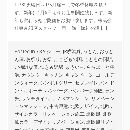
12/30火曜日～1/5月曜日まで冬季休暇を頂きま
す。新年は1月6日よりお仕事開始致します。新
年も変わらぬご愛顧をお願い致します。株式会
社東京23区スタッフ一同 尚、弊社の販 […]
Posted in
7.8.9.ジュー
,
JR横浜線
,
うどん
,
おうど
ん屋
,
お祭り
,
お祭り
,
こどもの国
,
こどもの国駅
,
ご機嫌な店
,
つきみ野駅
,
まうい～
,
ららぽーと横
浜
,
カウンターキッチン
,
キャンペーン
,
ゴールデ
ンウィーク
,
シンボルツリー
,
セブンイレブン
,
ド
ン・キホーテ
,
ハンバーグ
,
ハンバーグ師匠
,
ラン
チ
,
ランチタイム
,
リノベマンション
,
リノベーシ
ョンマンション
,
中古戸建
,
北欧デザイン
,
北欧デ
ザインカラーリノベーション施工
,
北欧風
,
北欧
風カラーデザインリノベーション
,
北欧風リノベ
ーション
,
区画整理地内
,
南町田
,
南町田グランベ