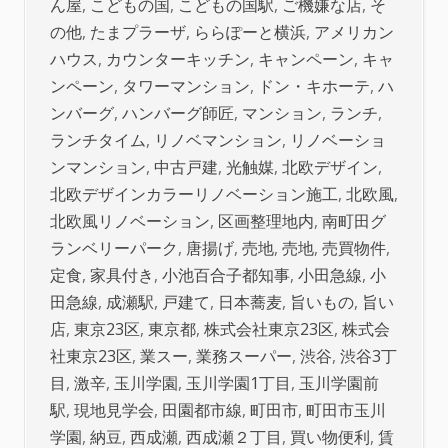
ん屋
,
こどもの国
,
こどもの国駅
,
ご機嫌な店
,
そ
の他
,
たまプラーザ
,
ららぽーと横浜
,
アメリカン
ハウス
,
カウンターキッチン
,
キャンペーン
,
キャ
ンペーン
,
タワーマンション
,
ドン・キホーテ
,
ハ
ンバーグ
,
ハンバーグ師匠
,
マンション
,
ランチ
,
ランチタイム
,
リノベマンション
,
リノベーショ
ンマンション
,
中古戸建
,
光触媒
,
北欧デザイン
,
北欧デザインカラーリノベーション施工
,
北欧風
,
北欧風リノベーション
,
区画整理地内
,
南町田グ
ランベリーパーク
,
唐揚げ
,
売地
,
売地
,
売買物件
,
定食
,
家具付き
,
小池百合子都知事
,
小田急線
,
小
田急線
,
成瀬駅
,
戸建て
,
日本蕎麦
,
旨いもの
,
旨い
店
,
東京23区
,
東京都
,
株式会社東京23区
,
株式会
社東京23区
,
業スー
,
業務スーパー
,
渋谷
,
渋谷3丁
目
,
激辛
,
玉川学園
,
玉川学園1丁目
,
玉川学園前
駅
,
現地見学会
,
田園都市線
,
町田市
,
町田市玉川
学園
,
納豆
,
西成瀬
,
西成瀬２丁目
,
買い物便利
,
賃