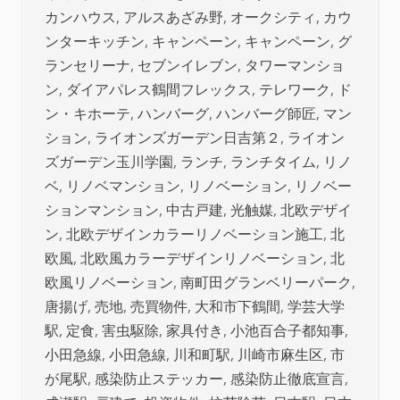
カンハウス
,
アルスあざみ野
,
オークシティ
,
カウ
ンターキッチン
,
キャンペーン
,
キャンペーン
,
グ
ランセリーナ
,
セブンイレブン
,
タワーマンショ
ン
,
ダイアパレス鶴間フレックス
,
テレワーク
,
ド
ン・キホーテ
,
ハンバーグ
,
ハンバーグ師匠
,
マン
ション
,
ライオンズガーデン日吉第２
,
ライオン
ズガーデン玉川学園
,
ランチ
,
ランチタイム
,
リノ
ベ
,
リノベマンション
,
リノベーション
,
リノベー
ションマンション
,
中古戸建
,
光触媒
,
北欧デザイ
ン
,
北欧デザインカラーリノベーション施工
,
北
欧風
,
北欧風カラーデザインリノベーション
,
北
欧風リノベーション
,
南町田グランベリーパーク
,
唐揚げ
,
売地
,
売買物件
,
大和市下鶴間
,
学芸大学
駅
,
定食
,
害虫駆除
,
家具付き
,
小池百合子都知事
,
小田急線
,
小田急線
,
川和町駅
,
川崎市麻生区
,
市
が尾駅
,
感染防止ステッカー
,
感染防止徹底宣言
,