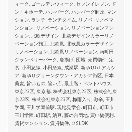
ィーク
,
ゴールデンウィーク
,
セブンイレブン
,
ド
ン・キホーテ
,
ハンバーグ
,
ハンバーグ師匠
,
マン
ション
,
ランチ
,
ランチタイム
,
リノベ
,
リノベマ
ンション
,
リノベーション
,
リノベーションマン
ション
,
北欧デザイン
,
北欧デザインカラーリノ
ベーション施工
,
北欧風
,
北欧風カラーデザイン
リノベーション
,
北欧風リノベーション
,
南町田
グランベリーパーク
,
唐揚げ
,
団地
,
売買物件
,
定
食
,
小田急線
,
小田急線
,
成瀬駅
,
新ゆりGTアカシ
ア
,
新ゆりグリーンタウン・アカシア街区
,
日本
蕎麦
,
旨いもの
,
旨い店
,
最上階・ペントハウス
,
東京23区
,
東京都
,
株式会社東京23区
,
株式会社東
京23区
,
株式会社東京23区
,
梅雨入り
,
激辛
,
玉川
学園
,
玉川学園前駅
,
現地見学会
,
町田市
,
町田市
玉川学園
,
町田駅
,
納豆
,
藤の台団地
,
買い物便利
,
賃貸マンション
,
賃貸物件
,
２SLDK