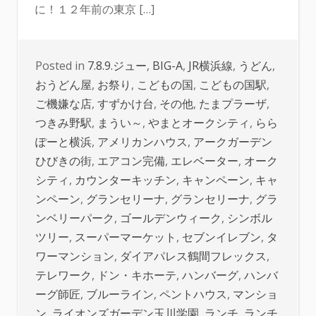
に！１２年前の東京 […]
Posted in
7.8.9.ジュー
,
BIG-A
,
JR横浜線
,
うどん
,
おうどん屋
,
お祭り
,
こどもの国
,
こどもの国駅
,
ご機嫌な店
,
すずかけ台
,
その他
,
たまプラーザ
,
つきみ野駅
,
まうい～
,
やまとオークシティ
,
らら
ぽーと横浜
,
アメリカンハウス
,
アークガーデン
ひびきの街
,
エアコン完備
,
エレベーター
,
オーク
シティ
,
カウンターキッチン
,
キャンペーン
,
キャ
ンペーン
,
グランセリーナ
,
グランセリーナ
,
グラ
ンベリーパーク
,
ゴールデンウィーク
,
シンボル
ツリー
,
スーパーマーケット
,
セブンイレブン
,
タ
ワーマンション
,
ダイアパレス鶴間フレックス
,
テレワーク
,
ドン・キホーテ
,
ハンバーグ
,
ハンバ
ーグ師匠
,
ブルーライン
,
ペントハウス
,
マンショ
ン
,
ライオンズガーデン玉川学園
,
ランチ
,
ランチ