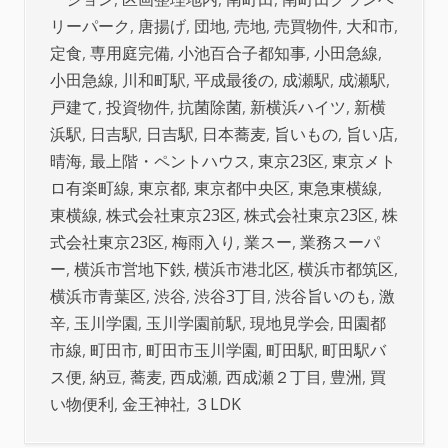
リーパーク
,
唐揚げ
,
団地
,
売地
,
売買物件
,
大和市
,
定食
,
専用庭完備
,
小池百合子都知事
,
小田急線
,
小田急線
,
川和町駅
,
平成最後の
,
成瀬駅
,
成瀬駅
,
戸建て
,
投資物件
,
抗菌除菌
,
新横浜ハイツ
,
新横
浜駅
,
日吉駅
,
日吉駅
,
日本蕎麦
,
旨いもの
,
旨い店
,
晴海
,
最上階・ペントハウス
,
東京23区
,
東京メト
ロ有楽町線
,
東京都
,
東京都中央区
,
東急東横線
,
東横線
,
株式会社東京23区
,
株式会社東京23区
,
株
式会社東京23区
,
梅雨入り
,
業スー
,
業務スーパ
ー
,
横浜市営地下鉄
,
横浜市港北区
,
横浜市都筑区
,
横浜市青葉区
,
渋谷
,
渋谷3丁目
,
渋谷旨いのも
,
激
辛
,
玉川学園
,
玉川学園前駅
,
現地見学会
,
田園都
市線
,
町田市
,
町田市玉川学園
,
町田駅
,
町田駅バ
ス便
,
納豆
,
蕎麦
,
西成瀬
,
西成瀬２丁目
,
豊洲
,
買
い物便利
,
金王神社
,
３LDK