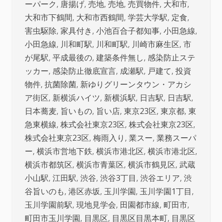
ーパーク
,
唐揚げ
,
売地
,
売地
,
売買物件
,
大和市
,
大和市下鶴間
,
大和市西鶴間
,
学芸大学駅
,
定食
,
害虫駆除
,
家具付き
,
小池百合子都知事
,
小田急線
,
小田急線
,
川和町駅
,
川和町駅
,
川崎市麻生区
,
市
が尾駅
,
平成最後の
,
建築条件無し
,
感染防止ステ
ッカー
,
感染防止徹底宣言
,
成瀬駅
,
戸建て
,
投資
物件
,
抗菌除菌
,
新ゆりグリーンタウン・アカシ
ア街区
,
新横浜ハイツ
,
新横浜駅
,
日吉駅
,
日吉駅
,
日本蕎麦
,
旨いもの
,
旨い店
,
東京23区
,
東京都
,
東
急東横線
,
株式会社東京23区
,
株式会社東京23区
,
株式会社東京23区
,
梅雨入り
,
業スー
,
業務スーパ
ー
,
横浜市営地下鉄
,
横浜市港北区
,
横浜市港北区
,
横浜市都筑区
,
横浜市青葉区
,
横浜市鶴見区
,
武蔵
小山駅
,
江田駅
,
渋谷
,
渋谷3丁目
,
渋谷エリア
,
渋
谷旨いのも
,
港区赤坂
,
玉川学園
,
玉川学園1丁目
,
玉川学園前駅
,
現地見学会
,
田園都市線
,
町田市
,
町田市玉川学園
,
目黒区
,
目黒区目黒本町
,
目黒区