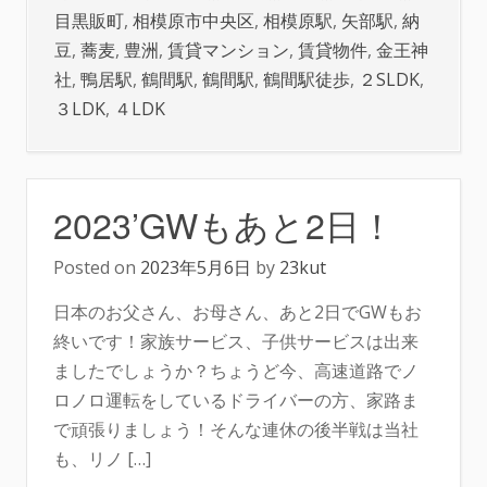
目黒販町
,
相模原市中央区
,
相模原駅
,
矢部駅
,
納
豆
,
蕎麦
,
豊洲
,
賃貸マンション
,
賃貸物件
,
金王神
社
,
鴨居駅
,
鶴間駅
,
鶴間駅
,
鶴間駅徒歩
,
２SLDK
,
３LDK
,
４LDK
2023’GWもあと2日！
Posted on
2023年5月6日
by
23kut
日本のお父さん、お母さん、あと2日でGWもお
終いです！家族サービス、子供サービスは出来
ましたでしょうか？ちょうど今、高速道路でノ
ロノロ運転をしているドライバーの方、家路ま
で頑張りましょう！そんな連休の後半戦は当社
も、リノ […]