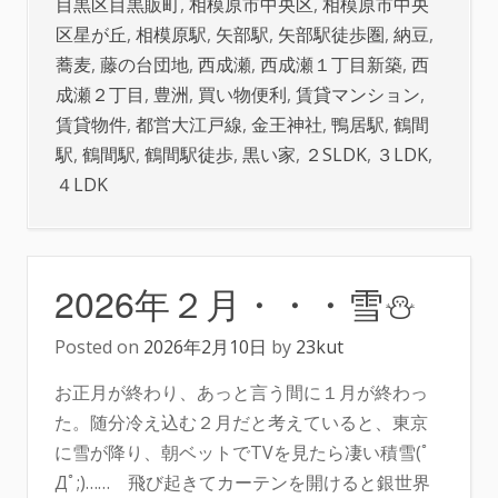
目黒区目黒販町
,
相模原市中央区
,
相模原市中央
区星が丘
,
相模原駅
,
矢部駅
,
矢部駅徒歩圏
,
納豆
,
蕎麦
,
藤の台団地
,
西成瀬
,
西成瀬１丁目新築
,
西
成瀬２丁目
,
豊洲
,
買い物便利
,
賃貸マンション
,
賃貸物件
,
都営大江戸線
,
金王神社
,
鴨居駅
,
鶴間
駅
,
鶴間駅
,
鶴間駅徒歩
,
黒い家
,
２SLDK
,
３LDK
,
４LDK
2026年２月・・・雪⛄
Posted on
2026年2月10日
by
23kut
お正月が終わり、あっと言う間に１月が終わっ
た。随分冷え込む２月だと考えていると、東京
に雪が降り、朝ベットでTVを見たら凄い積雪(ﾟ
Дﾟ;)…… 飛び起きてカーテンを開けると銀世界