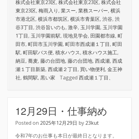
株式会社東京23区
,
株式会社東京23区
,
株式会社
東京23区
,
梅雨入り
,
業スー
,
業務スーパー
,
横浜
市港北区
,
横浜市都筑区
,
横浜市青葉区
,
渋谷
,
渋
谷3丁目
,
渋谷旨いのも
,
激辛
,
玉川学園
,
玉川学園
1丁目
,
玉川学園前駅
,
現地見学会
,
田園都市線
,
町
田市
,
町田市玉川学園
,
町田市西成瀬１丁目
,
町田
駅
,
町田駅バス便
,
積水ハウス
,
積水ハウス施工
,
納豆
,
蕎麦
,
藤の台団地
,
藤の台団地
,
西成瀬
,
西成
瀬１丁目新築
,
西成瀬２丁目
,
買い物便利
,
金王神
社
,
鶴間駅
,
黒い家
Tagged
西成瀬１丁目、
12月29日・仕事納め
Posted on
2025年12月29日
by
23kut
令和7年のお仕事も本日が最終日となります。