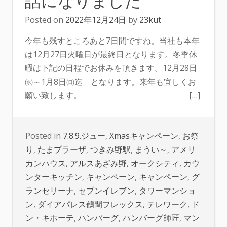
Posted on
2022年12月24日
by
23kut
今年も残すところあと7日間ですね。当社も本年
は12月27日火曜日が最終日となります。冬季休
暇は下記の日程でお休みを頂きます。12月28日
㈬～1月8日㈰迄 となります。来年も宜しくお
願い致します。 […]
Posted in
7.8.9.ジュー
,
Xmasキャンペーン
,
お祭
り
,
たまプラーザ
,
つきみ野駅
,
まうい～
,
アメリ
カンハウス
,
アルスあざみ野
,
オークシティ
,
カウ
ンターキッチン
,
キャンペーン
,
キャンペーン
,
グ
ランセリーナ
,
セブンイレブン
,
タワーマンショ
ン
,
ダイアパレス鶴間フレックス
,
テレワーク
,
ド
ン・キホーテ
,
ハンバーグ
,
ハンバーグ師匠
,
マン