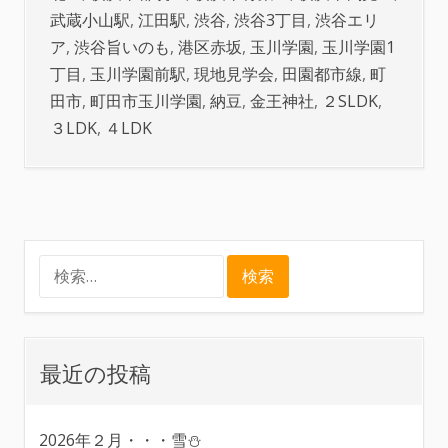
武蔵小山駅
,
江田駅
,
渋谷
,
渋谷3丁目
,
渋谷エリ
ア
,
渋谷旨いのも
,
港区赤坂
,
玉川学園
,
玉川学園1
丁目
,
玉川学園前駅
,
現地見学会
,
田園都市線
,
町
田市
,
町田市玉川学園
,
納豆
,
金王神社
,
２SLDK
,
３LDK
,
４LDK
検
索:
最近の投稿
2026年２月・・・雪⛄