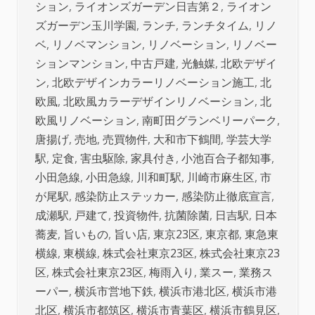
ション
,
ライオンズガーデン日吉第２
,
ライオン
ズガーデン玉川学園
,
ランチ
,
ランチタイム
,
リノ
ベ
,
リノベマンション
,
リノベーション
,
リノベー
ションマンション
,
中古戸建
,
光触媒
,
北欧デザイ
ン
,
北欧デザインカラーリノベーション施工
,
北
欧風
,
北欧風カラーデザインリノベーション
,
北
欧風リノベーション
,
南町田グランベリーパーク
,
唐揚げ
,
売地
,
売買物件
,
大和市下鶴間
,
学芸大学
駅
,
定食
,
害虫駆除
,
家具付き
,
小池百合子都知事
,
小田急線
,
小田急線
,
川和町駅
,
川崎市麻生区
,
市
が尾駅
,
感染防止ステッカー
,
感染防止徹底宣言
,
成瀬駅
,
戸建て
,
投資物件
,
抗菌除菌
,
日吉駅
,
日本
蕎麦
,
旨いもの
,
旨い店
,
東京23区
,
東京都
,
東急東
横線
,
東横線
,
株式会社東京23区
,
株式会社東京23
区
,
株式会社東京23区
,
梅雨入り
,
業スー
,
業務ス
ーパー
,
横浜市営地下鉄
,
横浜市港北区
,
横浜市港
北区
,
横浜市都筑区
,
横浜市青葉区
,
横浜市鶴見区
,