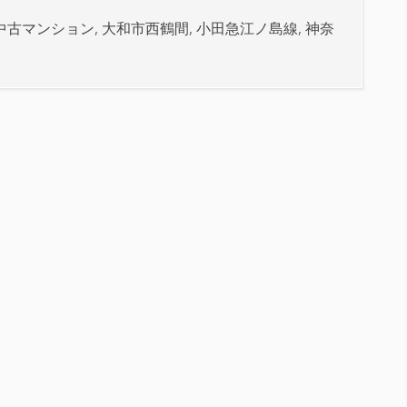
中古マンション
,
大和市西鶴間
,
小田急江ノ島線
,
神奈