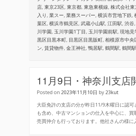
店
,
東京23区
,
東京都
,
東急東横線
,
株式会社東
入り
,
業スー
,
業務スーパー
,
横浜市営地下鉄
,
葉区
,
横浜市鶴見区
,
武蔵小山駅
,
江田駅
,
渋谷
川学園
,
玉川学園1丁目
,
玉川学園前駅
,
現地見
黒区目黒本町
,
目黒区目黒販町
,
相模原市中央
ン
,
賃貸物件
,
金王神社
,
鴨居駅
,
鶴間駅
,
鶴間
11月9日・神奈川支
Posted on
2023年11月10日
by
23kut
大臣免許の支店の分が昨日11/9木曜日に認
も含め、中古マンションの仕入を中心に、買
売買仲介も行っております。他社さんの様に入口