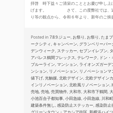
拝啓 時下益々ご清栄のこととお慶び申し上
げます。 さて、この度弊社では、近年
り等の観点から、令和６年より、新年のご挨拶が
Posted in
7.8.9.ジュー
,
お祭り
,
お祭り
,
たまプ
ークシティ
,
キャンペーン
,
グランベリーパー
デンウィーク
,
ステッカー
,
セブンイレブン
,
アパレス鶴間フレックス
,
テレワーク
,
ドン・
ブルーライン
,
マンション
,
ライオンズガーデ
ンション
,
リノベーション
,
リノベーションマ
値下げ
,
光触媒
,
北欧デザイン
,
北欧デザイン
インリノベーション
,
北欧風リノベーション
,
売地
,
売地
,
売買物件
,
大和市
,
大和市下鶴間
,
小池百合子都知事
,
小田急線
,
小田急線
,
川和
建築条件無し
,
感染防止ステッカー
,
感染防止
グリーンタウン・アカシア街区
,
新横浜ハイ