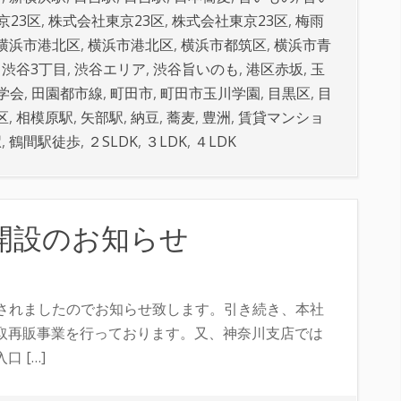
京23区
,
株式会社東京23区
,
株式会社東京23区
,
梅雨
横浜市港北区
,
横浜市港北区
,
横浜市都筑区
,
横浜市青
,
渋谷3丁目
,
渋谷エリア
,
渋谷旨いのも
,
港区赤坂
,
玉
学会
,
田園都市線
,
町田市
,
町田市玉川学園
,
目黒区
,
目
区
,
相模原駅
,
矢部駅
,
納豆
,
蕎麦
,
豊洲
,
賃貸マンショ
駅
,
鶴間駅徒歩
,
２SLDK
,
３LDK
,
４LDK
店開設のお知らせ
可されましたのでお知らせ致します。引き続き、本社
取再販事業を行っております。又、神奈川支店では
 […]