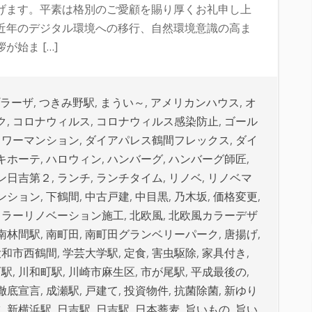
げます。平素は格別のご愛顧を賜り厚くお礼申し上
のデジタル環境への移行、自然環境意識の高ま
始ま […]
ラーザ
,
つきみ野駅
,
まうい～
,
アメリカンハウス
,
オ
ク
,
コロナウィルス
,
コロナウィルス感染防止
,
ゴール
タワーマンション
,
ダイアパレス鶴間フレックス
,
ダイ
キホーテ
,
ハロウィン
,
ハンバーグ
,
ハンバーグ師匠
,
ン日吉第２
,
ランチ
,
ランチタイム
,
リノベ
,
リノベマ
ンション
,
下鶴間
,
中古戸建
,
中目黒
,
乃木坂
,
価格変更
,
カラーリノベーション施工
,
北欧風
,
北欧風カラーデザ
南林間駅
,
南町田
,
南町田グランベリーパーク
,
唐揚げ
,
大和市西鶴間
,
学芸大学駅
,
定食
,
害虫駆除
,
家具付き
,
町駅
,
川和町駅
,
川崎市麻生区
,
市が尾駅
,
平成最後の
,
徹底宣言
,
成瀬駅
,
戸建て
,
投資物件
,
抗菌除菌
,
新ゆり
ツ
,
新横浜駅
,
日吉駅
,
日吉駅
,
日本蕎麦
,
旨いもの
,
旨い