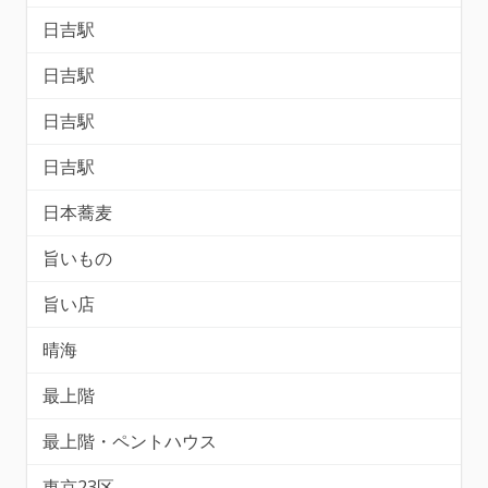
日吉駅
日吉駅
日吉駅
日吉駅
日本蕎麦
旨いもの
旨い店
晴海
最上階
最上階・ペントハウス
東京23区