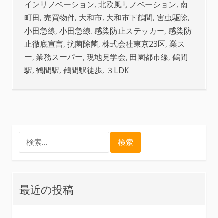
インリノベーション
,
北欧風リノベーション
,
南
町田
,
売買物件
,
大和市
,
大和市下鶴間
,
害虫駆除
,
小田急線
,
小田急線
,
感染防止ステッカー
,
感染防
止徹底宣言
,
抗菌除菌
,
株式会社東京23区
,
業ス
ー
,
業務スーパー
,
現地見学会
,
田園都市線
,
鶴間
駅
,
鶴間駅
,
鶴間駅徒歩
,
３LDK
検
索:
最近の投稿