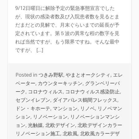
9/12日曜日に解除予定の緊急事態宣言でした
が、現状の感染者数及び入院患者数を見るとま
だまだとの見解で、月末ぐらいまでの延長が予
定されています。第５波の異常な程の数字を見
れば当然ですが、もう限界ですね。そんな最中
ですが、 […]
Posted in
つきみ野駅
,
やまとオークシティ
,
エレ
ベーター
,
カウンターキッチン
,
グランベリーパ
ーク
,
コロナウィルス
,
コロナウィルス感染防止
,
セブンイレブン
,
ダイアパレス鶴間フレックス
,
ドン・キホーテ
,
マンション
,
リノベ
,
リノベマン
ション
,
リノベーション
,
リノベーションマンシ
ョン
,
光触媒
,
北欧デザイン
,
北欧デザインカラー
リノベーション施工
,
北欧風
,
北欧風カラーデザ