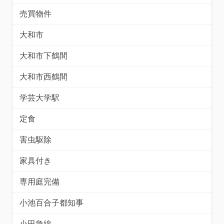
売買物件
大和市
大和市下鶴間
大和市西鶴間
学芸大学駅
定食
害虫駆除
家具付き
専用庭完備
小池百合子都知事
小田急線