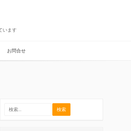
ています
お問合せ
検
索: