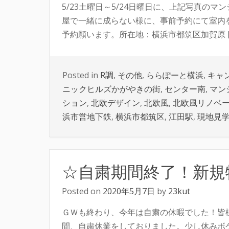
5/23土曜日～5/24日曜日に、上記写真の
屋で一緒に成らない様に、事前予約にて室内
予約願います。所在地：横浜市都筑区加賀原 [
Posted in
R調
,
その他
,
ららぽーと横浜
,
キャ
ニックヒルズかがやきの街
,
センター南
,
マン
ション
,
北欧デザイン
,
北欧風
,
北欧風リノベ
浜市営地下鉄
,
横浜市都筑区
,
江田駅
,
現地見
☆自粛期間終了！新規
Posted on
2020年5月7日
by
23kut
ＧＷも終わり、今年は自粛の休暇でした！皆様如
間、自粛休業をしておりました。少し休みボ