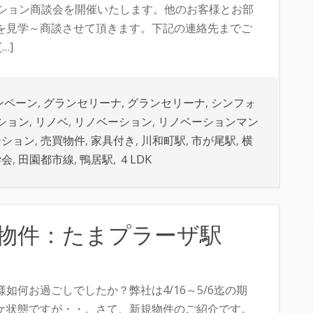
マンション商談会を開催いたします。他のお客様とお部
を見学～商談させて頂きます。下記の連絡先までご
…]
ンペーン
,
グランセリーナ
,
グランセリーナ
,
シンフォ
ション
,
リノベ
,
リノベーション
,
リノベーションマン
ーション
,
売買物件
,
家具付き
,
川和町駅
,
市が尾駅
,
横
学会
,
田園都市線
,
鴨居駅
,
４LDK
物件：たまプラーザ駅
何お過ごしでしたか？弊社は4/16～5/6迄の期
ケ状態ですが・・。さて、新規物件のご紹介です。