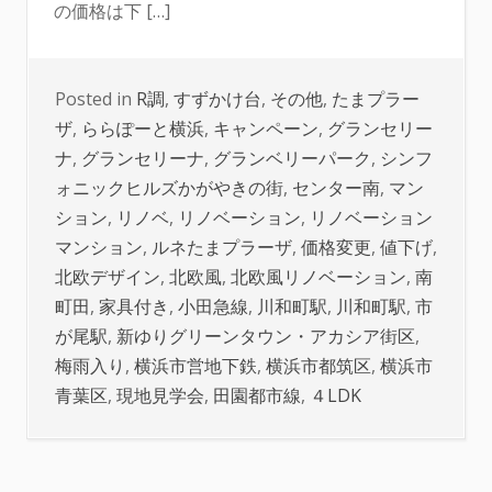
の価格は下 […]
Posted in
R調
,
すずかけ台
,
その他
,
たまプラー
ザ
,
ららぽーと横浜
,
キャンペーン
,
グランセリー
ナ
,
グランセリーナ
,
グランベリーパーク
,
シンフ
ォニックヒルズかがやきの街
,
センター南
,
マン
ション
,
リノベ
,
リノベーション
,
リノベーション
マンション
,
ルネたまプラーザ
,
価格変更
,
値下げ
,
北欧デザイン
,
北欧風
,
北欧風リノベーション
,
南
町田
,
家具付き
,
小田急線
,
川和町駅
,
川和町駅
,
市
が尾駅
,
新ゆりグリーンタウン・アカシア街区
,
梅雨入り
,
横浜市営地下鉄
,
横浜市都筑区
,
横浜市
青葉区
,
現地見学会
,
田園都市線
,
４LDK